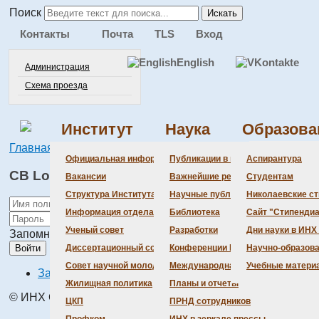
Поиск
Искать
Контакты
Почта
TLS
Вход
English
Администрация
Схема проезда
Институт
Наука
Образова
Главная
CB Login
Администра
Документац
Состав сове
Состав сове
Состав СНМ
Новости нау
Официальная информация
Публикации в ведущих журналах
Аспирантура
CB Login
Бланки
Повестка дн
Даты защит 
Награды
Вакансии
Важнейшие результаты
Студентам
История Инс
Информация 
Шифры спец
Структура Института
Научные публикации сотрудников
Николаевские с
Локальные а
Объявления 
Информация отдела кадров
Библиотека
Сайт "Стипендиа
Противодейс
Предварите
Ученый совет
Разработки
Дни науки в ИНХ
Запомнить меня
Диссертационный совет
Конференции Института
Научно-образов
Войти
Совет научной молодежи
Международная деятельность
Учебные матери
Забыли данные входа?
Жилищная политика
Планы и отчеты
© ИНХ СО РАН 1998 – 2026 г.
ЦКП
ПРНД сотрудников