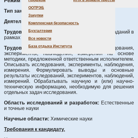
Режим работы:
Полный день
Профком
ИНХ в зеркале прессы
ООТРЭБ
Тип занятости:
Полная занятость
Закупки
Деятельность:
Проведение исследования
Комплексная безопасность
Бухгалтерия
Трудовые функции:
Выполнение отдельных заданий в
рамках решения задач исследования
Все новости
База отдыха Института
Трудовые действия:
Проводить исследования,
эксперименты, наблюдения, измерения на основе
методики, предложенной ответственным исполнителем.
Описывать исследования, эксперименты, наблюдения,
измерения. Формулировать выводы и основные
результаты исследований, экспериментов, наблюдений,
измерений. Обрабатывать научную и (или) научно-
техническую информацию, необходимую для решения
отдельных задач исследования.
Область исследований и разработок:
Естественные
и точные науки
Научные области:
Химические науки
Требования к кандидату.