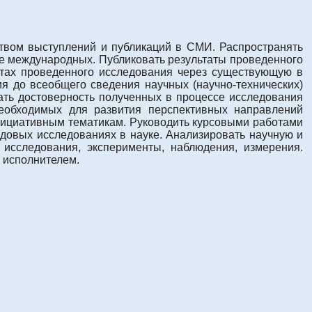
твом выступлений и публикаций в СМИ. Распространять
е международных. Публиковать результаты проведенного
атах проведенного исследования через существующую в
я до всеобщего сведения научных (научно-технических)
ать достоверность полученных в процессе исследования
необходимых для развития перспективных направлений
инициативным тематикам. Руководить курсовыми работами
овых исследованиях в науке. Анализировать научную и
исследования, эксперименты, наблюдения, измерения.
 исполнителем.