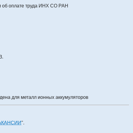
м об оплате труда ИНХ СО РАН
3.
дена для металл ионных аккумуляторов
АКАНСИИ
".