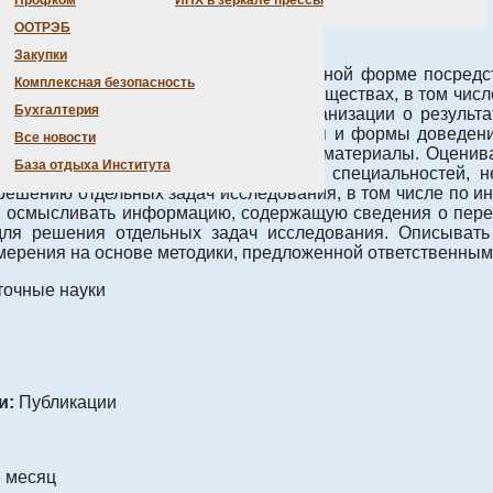
Профком
ИНХ в зеркале прессы
ООТРЭБ
амках решения задач исследования
Закупки
енных исследований в научно-популярной форме посредс
Комплексная безопасность
тах в профессиональных научных сообществах, в том числ
Бухгалтерия
ормировать сотрудников научной организации о результ
ь варианты практического применения и формы доведени
Все новости
 обзоры и другие публикуемые научные материалы. Оценив
База отдыха Института
ривлекать молодежь к освоению новых специальностей, 
 решению отдельных задач исследования, в том числе по 
 осмысливать информацию, содержащую сведения о перед
для решения отдельных задач исследования. Описывать 
мерения на основе методики, предложенной ответственным
точные науки
и:
Публикации
в месяц