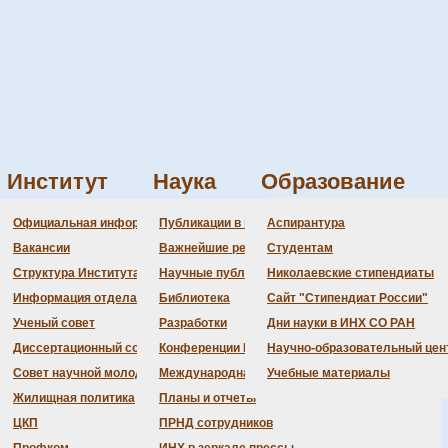
Институт
Наука
Образование
Администрация
Документация
Состав совета
Состав совета
Состав СНМ
Новости науки
О
П
Официальная информация
Публикации в ведущих журналах
Аспирантура
Бланки
Повестка дня заседаний
Даты защит диссертаций
Награды
З
Вакансии
Важнейшие результаты
Студентам
История Института
Информация ученого сек
Шифры специальностей
В
Структура Института
Научные публикации сотрудников
Николаевские стипендиаты
Локальные акты (приказы
Объявления о защитах
Д
Информация отдела кадров
Библиотека
Сайт "Стипендиат России"
Противодействие корруп
Предварительное рассмо
Ученый совет
Разработки
Дни науки в ИНХ СО РАН
алов
Диссертационный совет
Конференции Института
Научно-образовательный цен
Совет научной молодежи
Международная деятельность
Учебные материалы
Жилищная политика
Планы и отчеты
ЦКП
ПРНД сотрудников