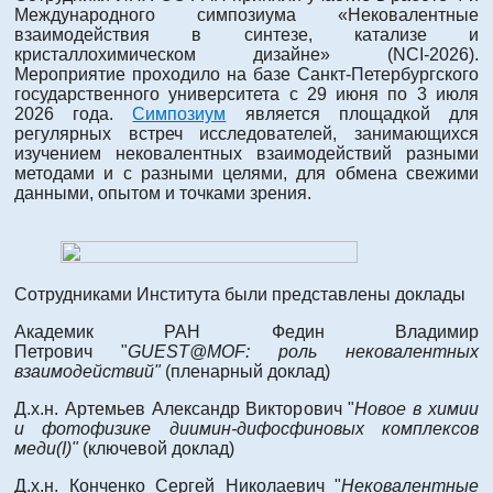
Международного симпозиума «Нековалентные
взаимодействия в синтезе, катализе и
кристаллохимическом дизайне» (NCI-2026).
Мероприятие проходило на базе Санкт-Петербургского
государственного университета с 29 июня по 3 июля
2026 года.
Симпозиум
является площадкой для
регулярных встреч исследователей, занимающихся
изучением нековалентных взаимодействий разными
методами и с разными целями, для обмена свежими
данными, опытом и точками зрения.
Сотрудниками Института были представлены доклады
Академик РАН Федин Владимир
Петрович "
GUEST@MOF: роль нековалентных
взаимодействий"
(пленарный доклад)
Д.х.н. Артемьев Александр Викторович "
Новое в химии
и фотофизике диимин-дифосфиновых комплексов
меди(I)"
(ключевой доклад)
Д.х.н. Конченко Сергей Николаевич "
Нековалентные