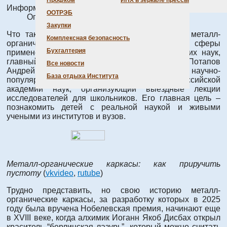
Профком
ИНХ в зеркале прессы
Информация о материале
ООТРЭБ
Опубликовано: 28 июля 2026
Закупки
Что такое координационные полимеры, или металл-
Комплексная безопасность
органические каркасы, каковы их свойства и сферы
Бухгалтерия
применения – рассказывает доктор химических наук,
главный научный сотрудник ИНХ СО РАН Потапов
Все новости
Андрей Сергеевич. «КЛАССный ученый» – это научно-
База отдыха Института
популярный проект Сибирского отделения Российской
академии наук, организующий выездные лекции
исследователей для школьников. Его главная цель –
познакомить детей с реальной наукой и живыми
учеными из институтов и вузов.
Металл-органические каркасы: как приручить
пустоту
(
vkvideo
,
rutube
)
Трудно представить, но свою историю металл-
органические каркасы, за разработку которых в 2025
году была вручена Нобелевская премия, начинают еще
в ХVIII веке, когда алхимик Иоганн Якоб Дисбах открыл
краситель “берлинская лазурь”, который можно считать