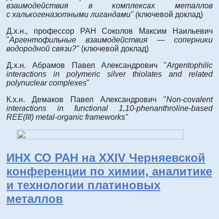
взаимодействия в комплексах металлов
с халькогеназотными лигандами" (
ключевой доклад)
Д.х.н., профессор РАН Соколов Максим Наильевич
"
Аргентофильные взаимодействия — соперники
водородной связи?"
(ключевой доклад)
Д.х.н. Абрамов Павел Александрович "
Argentophilic
interactions in polymeric silver thiolates and related
polynuclear complexes
"
К.х.н. Демаков Павел Александрович "
Non-covalent
interactions in functional 1,10-phenanthroline-based
REE(III) metal-organic frameworks"
ИНХ СО РАН на XXIV Черняевской
конференции по химии, аналитике
и технологии платиновых
металлов