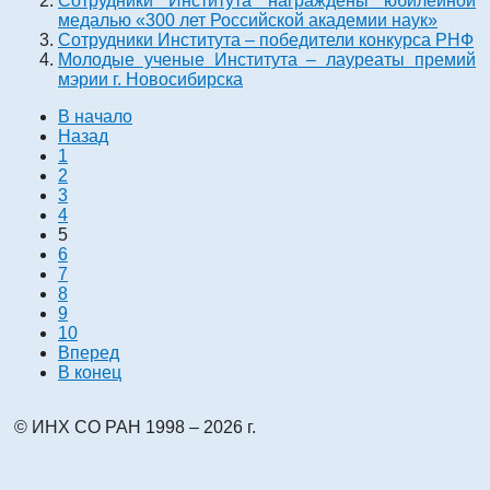
Сотрудники Института награждены юбилейной
медалью «300 лет Российской академии наук»
Сотрудники Института – победители конкурса РНФ
Молодые ученые Института – лауреаты премий
мэрии г. Новосибирска
В начало
Назад
1
2
3
4
5
6
7
8
9
10
Вперед
В конец
© ИНХ СО РАН 1998 – 2026 г.