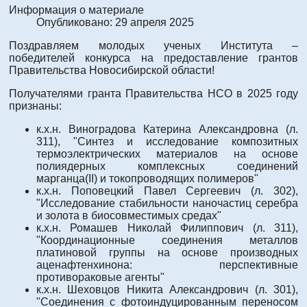
Информация о материале
Опубликовано: 29 апреля 2025
Поздравляем молодых ученых Института –
победителей конкурса на предоставление грантов
Правительства Новосибирской области!
Получателями гранта Правительства НСО в 2025 году
признаны:
к.х.н. Виноградова Катерина Александровна (л.
311), "Синтез и исследование композитных
термоэлектрических материалов на основе
полиядерных комплексных соединений
марганца(II) и токопроводящих полимеров"
к.х.н. Поповецкий Павел Сергеевич (л. 302),
"Исследование стабильности наночастиц серебра
и золота в биосовместимых средах"
к.х.н. Ромашев Николай Филиппович (л. 311),
"Координационные соединения металлов
платиновой группы на основе производных
аценафтенхинона: перспективные
противораковые агенты"
к.х.н. Шеховцов Никита Александрович (л. 301),
"Соединения с фотоиндуцированным переносом