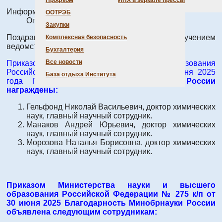
Профком
ИНХ в зеркале прессы
Информация о материале
ООТРЭБ
Опубликовано: 08 июля 2025
Закупки
Поздравляем сотрудников ИНХ СО РАН с получением
Комплексная безопасность
ведомственных наград!
Бухгалтерия
Все новости
Приказом Министерства науки и высшего образования
Российской Федерации № 502 к/н от 30 июня 2025
База отдыха Института
года
Почетной грамотой
Минобрнауки России
награждены:
Гельфонд Николай Васильевич, доктор химических
наук, главный научный сотрудник.
Манаков Андрей Юрьевич, доктор химических
наук, главный научный сотрудник.
Морозова Наталья Борисовна, доктор химических
наук, главный научный сотрудник.
Приказом Министерства науки и высшего
образования Российской Федерации № 275 к/п от
30 июня 2025 Благодарность Минобрнауки России
объявлена следующим сотрудникам: