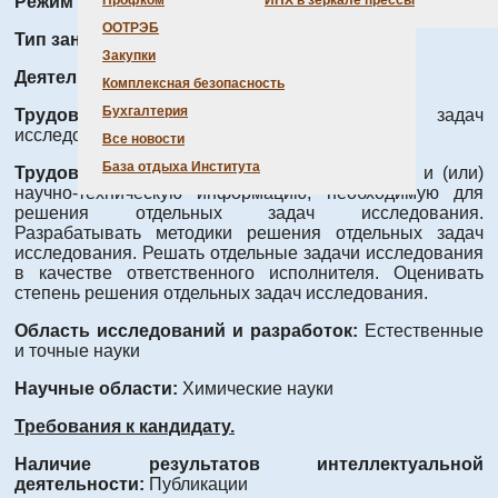
Режим работы:
Полный день
Профком
ИНХ в зеркале прессы
ООТРЭБ
Тип занятости:
Полная занятость
Закупки
Деятельность:
Проведение исследования
Комплексная безопасность
Бухгалтерия
Трудовые функции:
Решение отдельных задач
исследования
Все новости
База отдыха Института
Трудовые действия:
Анализировать научную и (или)
научно-техническую информацию, необходимую для
решения отдельных задач исследования.
Разрабатывать методики решения отдельных задач
исследования. Решать отдельные задачи исследования
в качестве ответственного исполнителя. Оценивать
степень решения отдельных задач исследования.
Область исследований и разработок:
Естественные
и точные науки
Научные области:
Химические науки
Требования к кандидату.
Наличие результатов интеллектуальной
деятельности:
Публикации