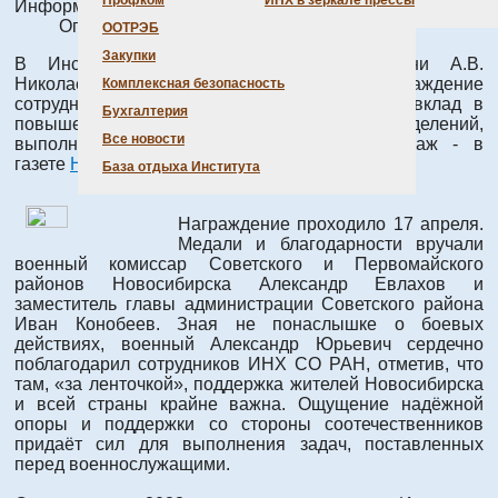
Профком
ИНХ в зеркале прессы
Информация о материале
Опубликовано: 22 апреля 2025
ООТРЭБ
Закупки
В Институте неорганической химии имени А.В.
Николаева СО РАН состоялось награждение
Комплексная безопасность
сотрудников, которые внесли значительный вклад в
Бухгалтерия
повышение боевой готовности подразделений,
Все новости
выполняющих задачи в зоне СВО. Репортаж - в
газете
Навигатор
,
21 апреля 2025.
База отдыха Института
Награждение проходило 17 апреля.
Медали и благодарности вручали
военный комиссар Советского и Первомайского
районов Новосибирска Александр Евлахов и
заместитель главы администрации Советского района
Иван Конобеев. Зная не понаслышке о боевых
действиях, военный Александр Юрьевич сердечно
поблагодарил сотрудников ИНХ СО РАН, отметив, что
там, «за ленточкой», поддержка жителей Новосибирска
и всей страны крайне важна. Ощущение надёжной
опоры и поддержки со стороны соотечественников
придаёт сил для выполнения задач, поставленных
перед военнослужащими.