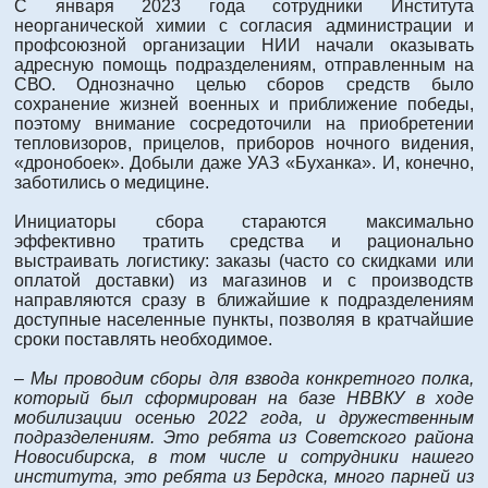
С января 2023 года сотрудники Института
неорганической химии с согласия администрации и
профсоюзной организации НИИ начали оказывать
адресную помощь подразделениям, отправленным на
СВО. Однозначно целью сборов средств было
сохранение жизней военных и приближение победы,
поэтому внимание сосредоточили на приобретении
тепловизоров, прицелов, приборов ночного видения,
«дронобоек». Добыли даже УАЗ «Буханка». И, конечно,
заботились о медицине.
Инициаторы сбора стараются максимально
эффективно тратить средства и рационально
выстраивать логистику: заказы (часто со скидками или
оплатой доставки) из магазинов и с производств
направляются сразу в ближайшие к подразделениям
доступные населенные пункты, позволяя в кратчайшие
сроки поставлять необходимое.
–
Мы проводим сборы для взвода конкретного полка,
который был сформирован на базе НВВКУ в ходе
мобилизации осенью 2022 года, и дружественным
подразделениям. Это ребята из Советского района
Новосибирска, в том числе и сотрудники нашего
института, это ребята из Бердска, много парней из