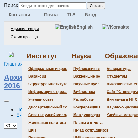
Поиск
Искать
Контакты
Почта
TLS
Вход
English
Администрация
Схема проезда
Институт
Наука
Образова
Главная
Институт
Вакансии
Администра
Документац
Состав сове
Состав сове
Состав СНМ
Новости нау
Официальная информация
Публикации в ведущих журналах
Аспирантура
Архив объявлений о конкурсах
Бланки
Повестка дн
Даты защит 
Награды
Вакансии
Важнейшие результаты
Студентам
2016 г.
История Инс
Информация 
Шифры спец
Структура Института
Научные публикации сотрудников
Николаевские с
Локальные а
Объявления 
Информация отдела кадров
Библиотека
Сайт "Стипендиа
Противодейс
Предварите
Ученый совет
Разработки
Дни науки в ИНХ
Диссертационный совет
Конференции Института
Научно-образов
Печать
E-mail
Совет научной молодежи
Международная деятельность
Учебные матери
Жилищная политика
Планы и отчеты
ЦКП
ПРНД сотрудников