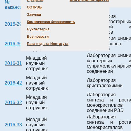
Профком
ИНХ в зеркале прессы
№
Наименование
ID
Лаборатория
вакансии
вакансии
ООТРЭБ
Закупки
Лаборатория
Младший
синтеза кластерны
Комплексная безопасность
2016-29
научный
соединений 
сотрудник
Бухгалтерия
материалов
Все новости
Младший
Лаборатория хими
2016-30
научный
экстракционных
База отдыха Института
сотрудник
процессов
Лаборатория хими
Младший
кластерных 
2016-31
научный
супрамолекулярны
сотрудник
соединений
Младший
Лаборатория
2016-42
научный
кристаллохимии
сотрудник
Лаборатория
Младший
синтеза и рост
2016-32
научный
монокристаллов
сотрудник
соединений РЗЭ
Лаборатория
Младший
синтеза и рост
2016-33
научный
монокристаллов
сотрудник