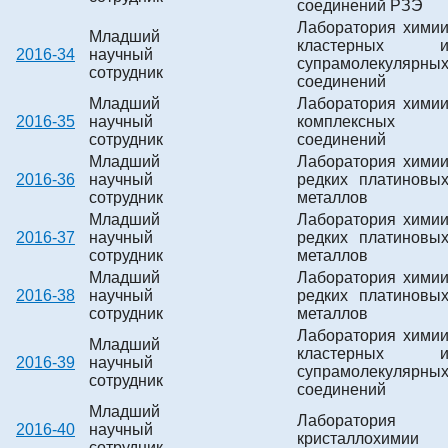
соединений РЗЭ
Лаборатория хими
Младший
кластерных 
2016-34
научный
супрамолекулярны
сотрудник
соединений
Младший
Лаборатория хими
2016-35
научный
комплексных
сотрудник
соединений
Младший
Лаборатория хими
2016-36
научный
редких платиновы
сотрудник
металлов
Младший
Лаборатория хими
2016-37
научный
редких платиновы
сотрудник
металлов
Младший
Лаборатория хими
2016-38
научный
редких платиновы
сотрудник
металлов
Лаборатория хими
Младший
кластерных 
2016-39
научный
супрамолекулярны
сотрудник
соединений
Младший
Лаборатория
2016-40
научный
кристаллохимии
сотрудник