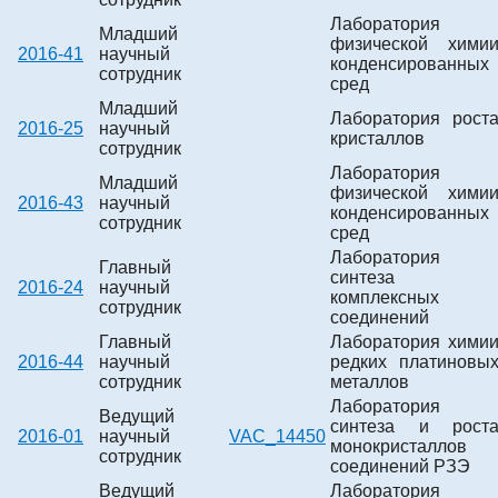
Лаборатория
Младший
физической хими
2016-41
научный
конденсированных
сотрудник
сред
Младший
Лаборатория рост
2016-25
научный
кристаллов
сотрудник
Лаборатория
Младший
физической хими
2016-43
научный
конденсированных
сотрудник
сред
Лаборатория
Главный
синтеза
2016-24
научный
комплексных
сотрудник
соединений
Главный
Лаборатория хими
2016-44
научный
редких платиновы
сотрудник
металлов
Лаборатория
Ведущий
синтеза и рост
2016-01
научный
VAC_14450
монокристаллов
сотрудник
соединений РЗЭ
Ведущий
Лаборатория