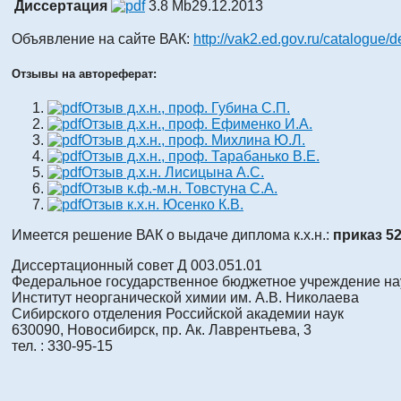
Диссертация
3.8 Mb
29.12.2013
Объявление на сайте ВАК:
http://vak2.ed.gov.ru/catalogue/
Отзывы на автореферат:
Отзыв д.х.н., проф. Губина С.П.
Отзыв д.х.н., проф. Ефименко И.А.
Отзыв д.х.н., проф. Михлина Ю.Л.
Отзыв д.х.н., проф. Тарабанько В.Е.
Отзыв д.х.н. Лисицына А.С.
Отзыв к.ф.-м.н. Товстуна С.А.
Отзыв к.х.н. Юсенко К.В.
Имеется решение ВАК о выдаче диплома к.х.н.:
приказ 52
Диссертационный совет Д 003.051.01
Федеральное государственное бюджетное учреждение на
Институт неорганической химии им. А.В. Николаева
Сибирского отделения Российской академии наук
630090, Новосибирск, пр. Ак. Лаврентьева, 3
тел. : 330-95-15