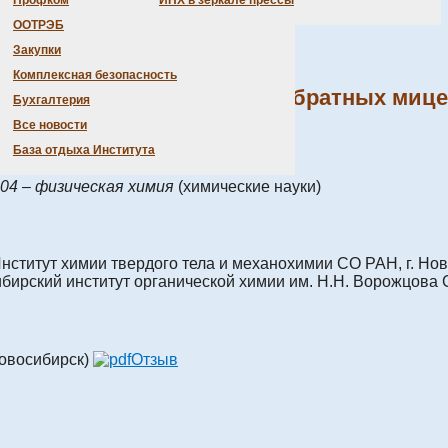
Профком
ИНХ в зеркале прессы
ООТРЭБ
Закупки
Комплексная безопасность
очастиц золота и серебра в обратных ми
Бухгалтерия
Все новости
Отзыв
База отдыха Института
.04 – физическая химия
(химические науки)
ститут химии твердого тела и механохимии СО РАН, г. Но
бирский институт органической химии им. Н.Н. Ворожцова 
Новосибирск)
Отзыв