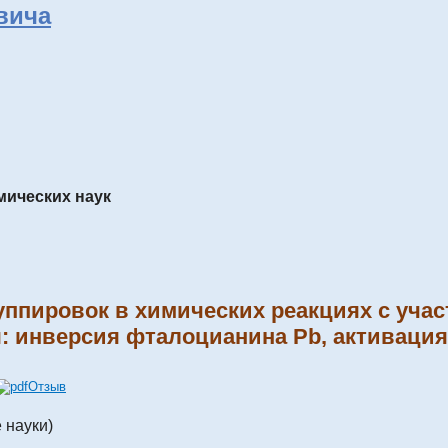
вича
мических наук
ппировок в химических реакциях с уча
 инверсия фталоцианина Pb, активация
Отзыв
 науки)