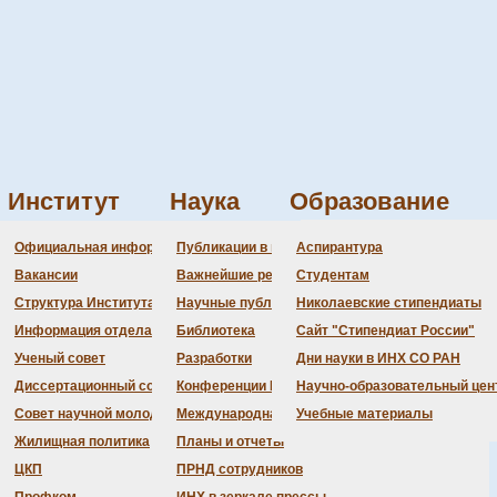
Институт
Наука
Образование
о защитах
Защита СКИБА Татьяны Васильевны
Администрация
Документация
Состав совета
Состав совета
Состав СНМ
Новости науки
О
П
Официальная информация
Публикации в ведущих журналах
Аспирантура
Петровны
Бланки
Повестка дня заседаний
Даты защит диссертаций
Награды
З
Вакансии
Важнейшие результаты
Студентам
История Института
Информация ученого сек
Шифры специальностей
В
Структура Института
Научные публикации сотрудников
Николаевские стипендиаты
Локальные акты (приказы
Объявления о защитах
Д
Информация отдела кадров
Библиотека
Сайт "Стипендиат России"
Противодействие корруп
Предварительное рассмо
Ученый совет
Разработки
Дни науки в ИНХ СО РАН
Диссертационный совет
Конференции Института
Научно-образовательный цен
Совет научной молодежи
Международная деятельность
Учебные материалы
Жилищная политика
Планы и отчеты
ЦКП
ПРНД сотрудников
мических наук