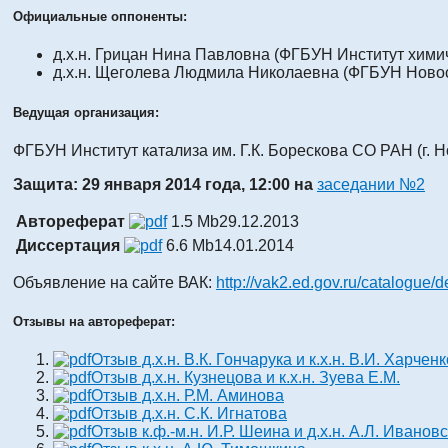
Официальные оппоненты:
д.х.н. Грицан Нина Павловна (ФГБУН Институт химич
д.х.н. Щеголева Людмила Николаевна (ФГБУН Новос
Ведущая организация:
ФГБУН Институт катализа им. Г.К. Борескова СО РАН (г. 
Защита: 29 января 2014 года, 12:00 на
заседании №2
Автореферат
1.5 Mb
29.12.2013
Диссертация
6.6 Mb
14.01.2014
Объявление на сайте ВАК:
http://vak2.ed.gov.ru/catalogue/
Отзывы на автореферат:
Отзыв д.х.н. В.К. Гончарука и к.х.н. В.И. Харченк
Отзыв д.х.н. Кузнецова и к.х.н. Зуева Е.М.
Отзыв д.х.н. Р.М. Аминова
Отзыв д.х.н. С.К. Игнатова
Отзыв к.ф.-м.н. И.Р. Шеина и д.х.н. А.Л. Иванов