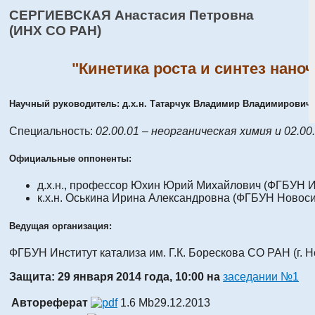
СЕРГИЕВСКАЯ Анастасия Петровна
(ИНХ СО РАН)
"Кинетика роста и синтез нан
Научный руководитель: д.х.н. Татарчук Владимир Владимирович
Специальность:
02.00.01 – неорганическая химия и 02.00
Официальные оппоненты:
д.х.н., профессор Юхин Юрий Михайлович (ФГБУН Ин
к.х.н. Оськина Ирина Александровна (ФГБУН Новоси
Ведущая организация:
ФГБУН Институт катализа им. Г.К. Борескова СО РАН (г. 
Защита: 29 января 2014 года, 10:00 на
заседании №1
Автореферат
1.6 Mb
29.12.2013