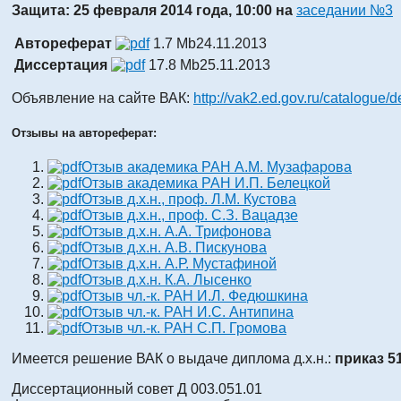
Защита: 25 февраля 2014 года, 10:00 на
заседании №3
Автореферат
1.7 Mb
24.11.2013
Диссертация
17.8 Mb
25.11.2013
Объявление на сайте ВАК:
http://vak2.ed.gov.ru/catalogue/
Отзывы на автореферат:
Отзыв академика РАН А.М. Музафарова
Отзыв академика РАН И.П. Белецкой
Отзыв д.х.н., проф. Л.М. Кустова
Отзыв д.х.н., проф. С.З. Вацадзе
Отзыв д.х.н. А.А. Трифонова
Отзыв д.х.н. А.В. Пискунова
Отзыв д.х.н. А.Р. Мустафиной
Отзыв д.х.н. К.А. Лысенко
Отзыв чл.-к. РАН И.Л. Федюшкина
Отзыв чл.-к. РАН И.С. Антипина
Отзыв чл.-к. РАН С.П. Громова
Имеется решение ВАК о выдаче диплома д.х.н.:
приказ 51
Диссертационный совет Д 003.051.01