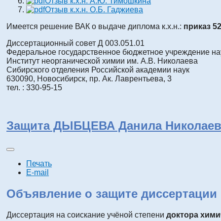
Отзыв к.х.н. А.Ю. Тимошкина
Отзыв к.х.н. О.Б. Гаджиева
Имеется решение ВАК о выдаче диплома к.х.н.:
приказ 52
Диссертационный совет Д 003.051.01
Федеральное государственное бюджетное учреждение на
Институт неорганической химии им. А.В. Николаева
Сибирского отделения Российской академии наук
630090, Новосибирск, пр. Ак. Лаврентьева, 3
тел. : 330-95-15
Защита ДЫБЦЕВА Данила Николаев
Печать
E-mail
Объявление о защите диссертации
Диссертация на соискание учёной степени
доктора хими