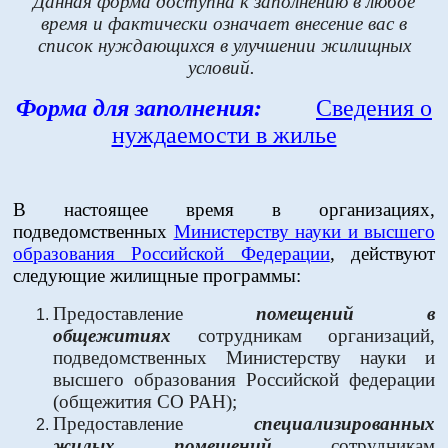
Данная форма доступна к заполнению в любое
время и фактически означает внесение вас в
список нуждающихся в улучшении жилищных
условий.
Форма для заполнения:
Сведения о
нуждаемости в жилье
В настоящее время в организациях,
подведомственных
Министерству науки и высшего
образования Российской Федерации
, действуют
следующие жилищные программы:
Предоставление
помещений в
общежитиях
сотрудникам организаций,
подведомственных Министерству науки и
высшего образования Российской федерации
(общежития СО РАН);
Предоставление
специализированных
жилых помещений
сотрудникам