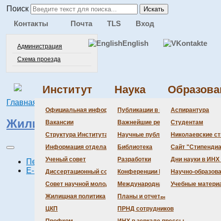
Поиск
Искать
Контакты
Почта
TLS
Вход
English
Администрация
Схема проезда
Институт
Наука
Образова
Главная
Институт
Жилищная политика
Администра
Документац
Состав сове
Состав сове
Состав СНМ
Новости нау
Официальная информация
Публикации в ведущих журналах
Аспирантура
Жилищная политика
Бланки
Повестка дн
Даты защит 
Награды
Вакансии
Важнейшие результаты
Студентам
История Инс
Информация 
Шифры спец
Структура Института
Научные публикации сотрудников
Николаевские с
Локальные а
Объявления 
Информация отдела кадров
Библиотека
Сайт "Стипендиа
Противодейс
Предварите
Ученый совет
Разработки
Дни науки в ИНХ
Печать
E-mail
Диссертационный совет
Конференции Института
Научно-образов
Совет научной молодежи
Международная деятельность
Учебные матери
Жилищная
Жилищная политика
Планы и отчеты
ЦКП
ПРНД сотрудников