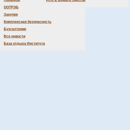
Профком
ИНХ в зеркале прессы
Приобретение путевок по номеру 330-94-86
ООТРЭБ
Закупки
Комплексная безопасность
Бухгалтерия
Все новости
База отдыха Института