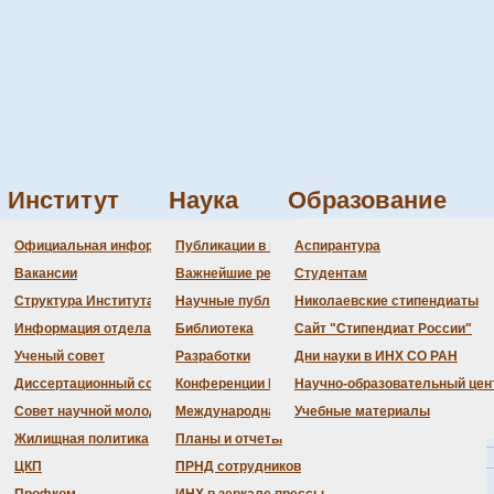
Институт
Наука
Образование
Администрация
Документация
Состав совета
Состав совета
Состав СНМ
Новости науки
О
П
Официальная информация
Публикации в ведущих журналах
Аспирантура
Бланки
Повестка дня заседаний
Даты защит диссертаций
Награды
З
Вакансии
Важнейшие результаты
Студентам
История Института
Информация ученого сек
Шифры специальностей
В
Структура Института
Научные публикации сотрудников
Николаевские стипендиаты
Локальные акты (приказы
Объявления о защитах
Д
Информация отдела кадров
Библиотека
Сайт "Стипендиат России"
Противодействие корруп
Предварительное рассмо
Ученый совет
Разработки
Дни науки в ИНХ СО РАН
Диссертационный совет
Конференции Института
Научно-образовательный цен
Совет научной молодежи
Международная деятельность
Учебные материалы
Жилищная политика
Планы и отчеты
ЦКП
ПРНД сотрудников