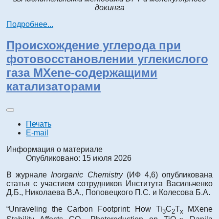
докинга
Подробнее...
Происхождение углерода при
фотовосстановлении углекислого
газа MXene-содержащими
катализаторами
Печать
E-mail
Информация о материале
Опубликовано: 15 июля 2026
В журнале
Inorganic Chemistry
(ИФ 4,6) опубликована
статья с участием сотрудников Института Васильченко
Д.Б., Николаева В.А., Поповецкого П.С. и Колесова Б.А.
“Unraveling the Carbon Footprint: How Ti
C
T
MXene
3
2
x