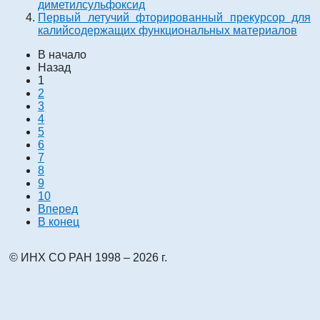
диметилсульфоксид
Первый летучий фторированный прекурсор для
калийсодержащих функциональных материалов
В начало
Назад
1
2
3
4
5
6
7
8
9
10
Вперед
В конец
© ИНХ СО РАН 1998 – 2026 г.