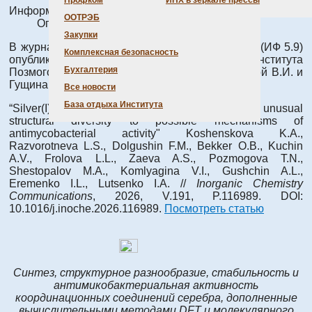
Профком
ИНХ в зеркале прессы
Информация о материале
ООТРЭБ
Опубликовано: 22 июля 2026
Закупки
В журнале
Inorganic Chemistry Communications
(ИФ 5.9)
Комплексная безопасность
опубликована статья с участием сотрудников Института
Бухгалтерия
Позмоговой Т.Н., Шестопалова М.А., Комлягиной В.И. и
Гущина А.Л.
Все новости
База отдыха Института
“Silver(I) monocarboxylate complexes: from unusual
structural diversity to possible mechanisms of
antimycobacterial activity" Koshenskova K.A.,
Razvorotneva L.S., Dolgushin F.M., Bekker O.B., Kuchin
A.V., Frolova L.L., Zaeva A.S., Pozmogova T.N.,
Shestopalov M.A., Komlyagina V.I., Gushchin A.L.,
Eremenko I.L., Lutsenko I.A. //
Inorganic Chemistry
Communications
, 2026, V.191, P.116989. DOI:
10.1016/j.inoche.2026.116989.
Посмотреть статью
Синтез, структурное разнообразие, стабильность и
антимикобактериальная активность
координационных соединений серебра, дополненные
вычислительными методами DFT и молекулярного