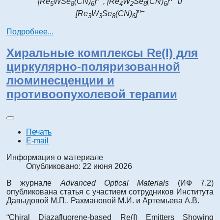
[Re
WSe
(CN)
]
, [Re
W
Se
(CN)
]
и
5
8
6
4
2
8
6
n–
[Re
W
Se
(CN)
]
3
3
8
6
Подробнее...
Хиральные комплексы Re(I) для
циркулярно-поляризованной
люминесценции и
противоопухолевой терапии
Печать
E-mail
Информация о материале
Опубликовано: 22 июня 2026
В журнале
Advanced Optical Materials
(ИФ 7.2)
опубликована статья с участием сотрудников Института
Давыдовой М.П., Рахмановой М.И. и Артемьева А.В.
“Chiral Diazafluorene-based Re(I) Emitters Showing