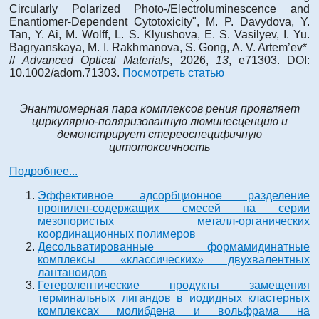
Circularly Polarized Photo-/Electroluminescence and
Enantiomer-Dependent Cytotoxicity", M. P. Davydova, Y.
Tan, Y. Ai, M. Wolff, L. S. Klyushova, E. S. Vasilyev, I. Yu.
Bagryanskaya, M. I. Rakhmanova, S. Gong, A. V. Artem’ev*
//
Advanced Optical Materials
, 2026,
13
, e71303. DOI:
10.1002/adom.71303.
Посмотреть статью
Энантиомерная пара комплексов рения проявляет
циркулярно-поляризованную люминесценцию и
демонстрирует стереоспецифичную
цитотоксичность
Подробнее...
Эффективное адсорбционное разделение
пропилен-содержащих смесей на серии
мезопористых металл-органических
координационных полимеров
Десольватированные формамидинатные
комплексы «классических» двухвалентных
лантаноидов
Гетеролептические продукты замещения
терминальных лигандов в иодидных кластерных
комплексах молибдена и вольфрама на