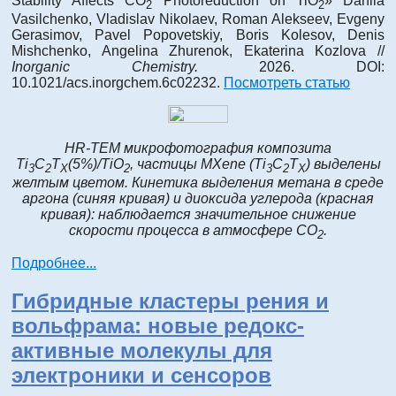
Stability Affects CO
Photoreduction on TiO
» Danila
2
2
Vasilchenko, Vladislav Nikolaev, Roman Alekseev, Evgeny
Gerasimov, Pavel Popovetskiy, Boris Kolesov, Denis
Mishchenko, Angelina Zhurenok, Ekaterina Kozlova //
Inorganic Chemistry.
2026. DOI:
10.1021/acs.inorgchem.6c02232.
Посмотреть статью
HR-TEM микрофотография композита
Ti
C
T
(5%)/TiO
, частицы MXene (Ti
C
T
) выделены
3
2
X
2
3
2
X
желтым цветом. Кинетика выделения метана в среде
аргона (синяя кривая) и диоксида углерода (красная
кривая): наблюдается значительное снижение
скорости процесса в атмосфере CO
.
2
Подробнее...
Гибридные кластеры рения и
вольфрама: новые редокс-
активные молекулы для
электроники и сенсоров