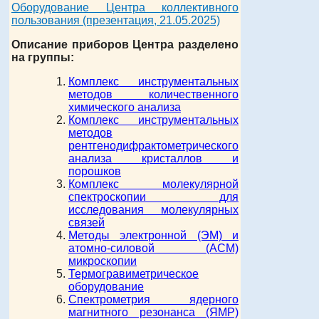
Оборудование Центра коллективного
пользования (презентация, 21.05.2025)
Описание приборов
Центра
разделено
на группы:
Комплекс инструментальных
методов количественного
химического анализа
Комплекс инструментальных
методов
рентгенодифрактометрического
анализа кристаллов и
порошков
Комплекс молекулярной
спектроскопии для
исследования молекулярных
связей
Методы электронной (ЭМ) и
атомно-силовой (АСМ)
микроскопии
Термогравиметрическое
оборудование
Спектрометрия ядерного
магнитного резонанса (ЯМР)