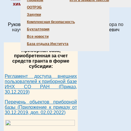
Профком
ИНХ в зеркале прессы
химических параметров синтезированных в
ООТРЭБ
Институте веществ и материалов.
Закупки
Комплексная безопасность
Руководитель ЦКП ИНХ СО РАН
– зам. директора по
научной работе
д.х.н. Дыбцев Данил Николаевич
Бухгалтерия
(
dan@niic.nsc.ru
,
(383) 330 94 90
).
Все новости
База отдыха Института
Приборная база,
приобретенная за счет
средств гранта в форме
субсидии:
Регламент доступа внешних
пользователей к приборной базе
ИНХ СО РАН (Приказ,
30.12.2019)
Перечень объектов приборной
базы (Приложение к приказу от
30.12.2019, доп. 02.02.2022)