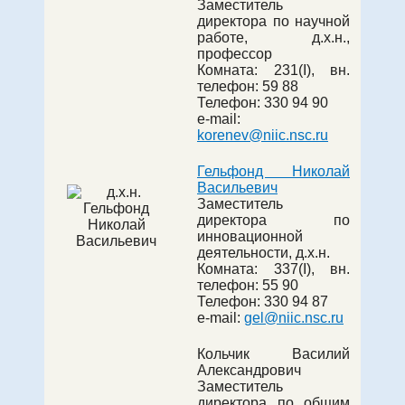
Заместитель
директора по научной
работе, д.х.н.,
профессор
Комната:
231(I)
, вн.
телефон:
59 88
Телефон: 330 94 90
e-mail:
korenev@niic.nsc.ru
Гельфонд Николай
Васильевич
Заместитель
директора по
инновационной
деятельности, д.х.н.
Комната:
337(I)
, вн.
телефон:
55 90
Телефон:
330 94 87
e-mail:
gel@niic.nsc.ru
Кольчик Василий
Александрович
Заместитель
директора по общим