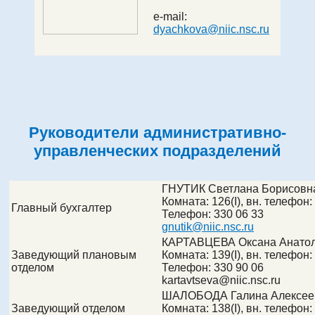
e-mail:
dyachkova@niic.nsc.ru
Руководители административно-
управленческих подразделений
ГНУТИК Светлана Борисовн
Комната:
126(I)
, вн. телефон:
Главный бухгалтер
Телефон:
330 06 33
gnutik@niic.nsc.ru
КАРТАВЦЕВА Оксана Анато
Заведующий плановым
Комната:
139(I)
, вн. телефон:
отделом
Телефон:
330 90 06
kartavtseva@
niic.nsc.ru
ШАЛОБОДА Галина Алексее
Заведующий отделом
Комната:
138(I)
, вн. телефон: