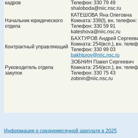
кадров
Телефон:
330 79 49
shaloboda@
niic.nsc.ru
КАТЕШОВА Яна Олеговна
Начальник юридического
Комната:
338(I)
, вн. телефон:
отдела
Телефон:
330 59 91
kateshova@
niic.nsc.ru
БАХТУРОВ Андрей Сергеев
Комната: 254(всп.), вн. телеф
Контрактный управляющий
Телефон: 330 99 03
bakhturov@niic.nsc.ru
ЗОБНИН Павел Сергеевич
Руководитель отдела
Комната:
254(всп.)
, вн. теле
закупок
Телефон:
330 75 43
zobnin@
niic.nsc.ru
Информация о среднемесячной зарплате в 2025