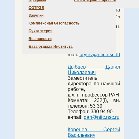
Профком
ИНХ в зеркале прессы
Александрович
ООТРЭБ
И.о. директора
Института, д.х.н.,
Закупки
профессор РАН
Комплексная безопасность
Комната:
229(I)
, вн.
Бухгалтерия
телефон:
53 00
Телефон:
330 94 90
Все новости
Факс:
330 94 89
База отдыха Института
e-
mail:
brylev@niic.nsc.ru
Дыбцев Данил
Николаевич
Заместитель
директора по научной
работе,
д.х.н., профессор РАН
Комната:
232(I)
, вн.
телефон:
53 39
Телефон:
330 94 90
e-mail:
dan@niic.nsc.ru
Коренев Сергей
Васильевич