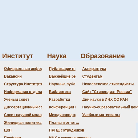
Институт
Наука
Образование
Администрация
Документация
Состав совета
Состав совета
Состав СНМ
Новости науки
О
П
Официальная информация
Публикации в ведущих журналах
Аспирантура
Бланки
Повестка дня заседаний
Даты защит диссертаций
Награды
З
Вакансии
Важнейшие результаты
Студентам
История Института
Информация ученого сек
Шифры специальностей
В
Структура Института
Научные публикации сотрудников
Николаевские стипендиаты
Локальные акты (приказы
Объявления о защитах
Д
Информация отдела кадров
Библиотека
Сайт "Стипендиат России"
Противодействие корруп
Предварительное рассмо
Ученый совет
Разработки
Дни науки в ИНХ СО РАН
Диссертационный совет
Конференции Института
Научно-образовательный цен
Совет научной молодежи
Международная деятельность
Учебные материалы
Жилищная политика
Планы и отчеты
ЦКП
ПРНД сотрудников