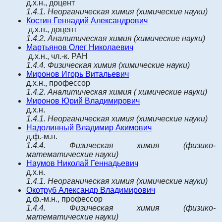
д.х.н., доцент
1.4.1.
Неорганическая химия
(химические науки)
Костин
Геннадий Александрович
д.х.н., доцент
1.4.2.
Аналитическая химия
(химические науки)
Мартьянов
Олег Николаевич
д.х.н., чл.-к. РАН
1.4.4.
Физическая химия
(химические науки)
Миронов Игорь Витальевич
д.х.н., профессор
1.4.2.
Аналитическая химия
( химические науки)
Миронов Юрий Владимирович
д.х.н.
1.4.1.
Неорганическая химия
(химические науки)
Надолинный Владимир Акимович
д.ф.-м.н.
1.4.4.
Физическая химия
(физико-
математические науки)
Наумов Николай Геннадьевич
д.х.н.
1.4.1.
Неорганическая химия
(химические науки)
Окотруб Александр Владимирович
д.ф.-м.н., профессор
1.4.4.
Физическая химия
(физико-
математические науки)