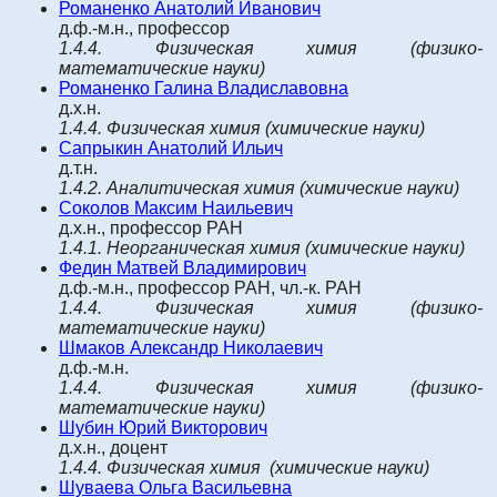
Романенко Анатолий Иванович
д.ф.-м.н., профессор
1.4.4.
Физическая химия
(физико-
математические науки)
Романенко Галина Владиславовна
д.х.н.
1.4.4.
Физическая химия
(химические науки)
Сапрыкин Анатолий Ильич
д.т.н.
1.4.2.
Аналитическая химия
(химические науки)
Соколов Максим Наильевич
д.х.н., профессор РАН
1.4.1.
Неорганическая химия
(химические науки)
Федин Матвей Владимирович
д.ф.-м.н., профессор РАН, чл.-к. РАН
1.4.4.
Физическая химия
(физико-
математические науки)
Ш
маков Александр Николаевич
д.ф.-м.н.
1.4.4.
Физическая химия
(физико-
математические науки)
Шубин Юрий Викторович
д.х.н., доцент
1.4.4.
Физическая химия
(химические науки)
Шуваева Ольга Васильевна