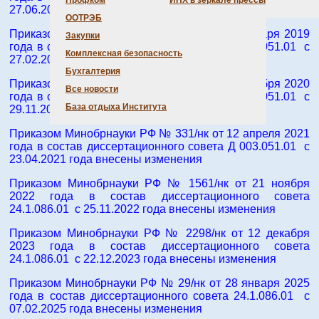
Профком
ИНХ в зеркале прессы
27.06.2016 года внесены изменения.
ООТРЭБ
Приказом Минобрнауки РФ № 37/нк от 30 января 2019
Закупки
года в состав диссертационного совета Д 003.051.01 с
Комплексная безопасность
27.02.2019 года внесены изменения
Бухгалтерия
Приказом Минобрнауки РФ № 692/нк от 18 ноября 2020
Все новости
года в состав диссертационного совета Д 003.051.01 с
База отдыха Института
29.11.2020 года внесены изменения
Приказом Минобрнауки РФ № 331/нк от 12 апреля 2021
года в состав диссертационного совета Д 003.051.01 с
23.04.2021 года внесены изменения
Приказом Минобрнауки РФ № 1561/нк от 21 ноября
2022 года в состав диссертационного совета
24.1.086.01 с 25.11.2022 года внесены изменения
Приказом Минобрнауки РФ № 2298/нк от 12 декабря
2023 года в состав диссертационного совета
24.1.086.01 с 22.12.2023 года внесены изменения
Приказом Минобрнауки РФ № 29/нк от 28 января 2025
года в состав диссертационного совета 24.1.086.01 с
07.02.2025 года внесены изменения