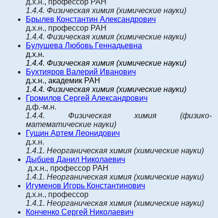
д.х.н., профессор РАН
1.4.4.
Физическая химия
(химические науки)
Брылев Константин Александрович
д.х.н., профессор РАН
1.4.4. Физическая химия (химические науки)
Булушева Любовь Геннадьевна
д.х.н.
1.4.4.
Физическая химия (химические науки)
Бухтияров Валерий Иванович
д.х.н., академик РАН
1.4.4.
Физическая химия (химические науки)
Громилов Сергей Александрович
д.ф.-м.н.
1.4.4.
Физическая химия
(физико-
математические науки)
Гу
щин Артем Леонидович
д.х.н.
1.4.1.
Неорганическая химия
(химические науки)
Дыбцев
Данил Николаевич
д.х.н., профессор РАН
1.4.1.
Неорганическая химия
(химические науки)
Игуменов Игорь Константинович
д.х.н., профессор
1.4.1.
Неорганическая химия
(химические науки)
Конченко Сергей Николаевич