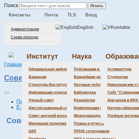
Поиск
Искать
Контакты
Почта
TLS
Вход
English
Администрация
Схема проезда
Институт
Наука
Образова
Главная
Институт
Совет научной молодежи
Администра
Документац
Состав сове
Состав сове
Состав СНМ
Новости нау
Официальная информация
Публикации в ведущих журналах
Аспирантура
Совет научной молодёжи
Бланки
Повестка дн
Даты защит 
Награды
Вакансии
Важнейшие результаты
Студентам
История Инс
Информация 
Шифры спец
Структура Института
Научные публикации сотрудников
Николаевские с
Локальные а
Объявления 
Информация отдела кадров
Библиотека
Сайт "Стипендиа
Противодейс
Предварите
Ученый совет
Разработки
Дни науки в ИНХ
Печать
E-mail
Диссертационный совет
Конференции Института
Научно-образов
Совет научной молодежи
Международная деятельность
Учебные матери
Совет научной молодёжи ИНХ СО
Жилищная политика
Планы и отчеты
РАН
ЦКП
ПРНД сотрудников