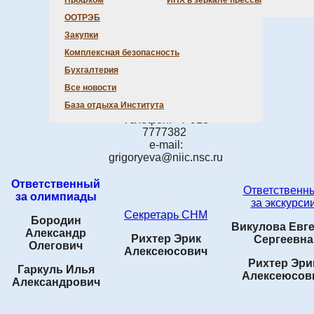
Профком
ИНХ в зеркале прессы
ООТРЭБ
Председатель СНМ
Закупки
Григорьева
Комплексная безопасность
Вероника
Дмитриевна
Бухгалтерия
Все новости
Комната: 1М, вн.
База отдыха Института
телефон: 59 98
Телефон: +7 913
7777382
e-mail:
grigoryeva
@
niic.nsc.ru
Ответственный
Ответственн
за олимпиады
за
экскурси
Секретарь СНМ
Бородин
Викулова Евг
Александр
Рихтер Эрик
Сергеевна
Олегович
Алексеюсович
Рихтер Эри
Гаркуль Илья
Алексеюсов
Александрович