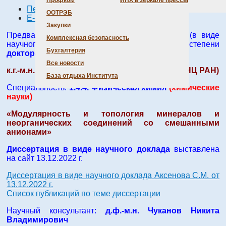
Профком
ИНХ в зеркале прессы
Печать
ООТРЭБ
E-mail
Закупки
Предварительное рассмотрение диссертации (в виде
Комплексная безопасность
научного доклада) на соискание ученой степени
Бухгалтерия
доктора химических наук
Все новости
к.г.-м.н. Аксенов Сергей Михайлович (ФИЦ КНЦ РАН)
База отдыха Института
Специальность:
1.4.4. Физическая химия
(химические
науки)
«Модулярность и топология минералов и
неорганических соединений со смешанными
анионами»
Диссертация в виде научного доклада
выставлена
на сайт 13.12.2022 г.
Диссертация в виде научного доклада Аксенова С.М. от
13.12.2022 г.
Список публикаций по теме диссертации
Научный консультант:
д.ф.-м.н. Чуканов Никита
Владимирович