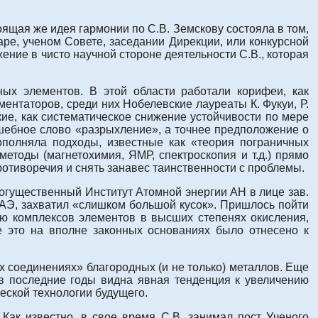
оящая же идея гармонии по С.В. Земскову состояла в том,
ре, ученом Совете, заседании Дирекции, или конкурсной
ение в чисто научной стороне деятельности С.В., которая
ых элементов. В этой области работали корифеи, как
ментаторов, среди них Нобелевские лауреаты К. Фукуи, Р.
ие, как систематическое снижение устойчивости по мере
лшебное слово «разрыхление», а точнее предположение о
полняла подходы, известные как «теория пограничных
етоды (магнетохимия, ЯМР, спектроскопия и т.д.) прямо
тиворечия и снять занавес таинственности с проблемы.
огущественный Институт Атомной энергии АН в лице зав.
ИАЭ, захватил «слишком большой кусок». Пришлось пойти
ю комплексов элементов в высших степенях окисления,
е это на вполне законных основаниях было отнесено к
чих соединениях» благородных (и не только) металлов. Еще
в последние годы видна явная тенденция к увеличению
еской технологии будущего.
Как известно, в свое время С.В. занимал пост Ученого