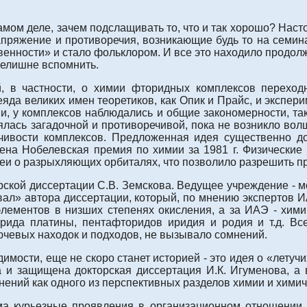
самом деле, зачем подслащивать то, что и так хорошо? Наст
пряжение и противоречия, возникающие будь то на семина
енности» и стало фольклором. И все это находило продолж
нелишне вспомнить.
, в частности, о химии фторидных комплексов переходн
еяда великих имен теоретиков, как Опик и Прайс, и экспери
и, у комплексов наблюдались и общие закономерности, так
лась загадочной и противоречивой, пока не возникло во
чивости комплексов. Предложенная идея существенно до
на Нобелевская премия по химии за 1981 г. Физические м
и о разрыхляющих орбиталях, что позволило разрешить про
рской диссертации С.В. Земскова. Ведущее учреждение - м
овал» автора диссертации, который, по мнению экспертов 
лементов в низших степенях окисления, а за ИАЭ - хими
ида платины, пентафторидов иридия и родия и т.д. Вс
лючевых находок и подходов, не вызывало сомнений.
димости, еще не скоро станет историей - это идея о «лету
 и защищена докторская диссертация И.К. Игуменова, а 
нений как одного из перспективных разделов химии и химич
а курьезные проявления в организационном отношении. 