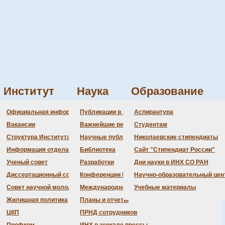
Институт
Наука
Образование
ьевич
Администрация
Документация
Состав совета
Состав совета
Состав СНМ
Новости науки
О
П
Официальная информация
Публикации в ведущих журналах
Аспирантура
Бланки
Повестка дня заседаний
Даты защит диссертаций
Награды
З
Вакансии
Важнейшие результаты
Студентам
История Института
Информация ученого сек
Шифры специальностей
В
Структура Института
Научные публикации сотрудников
Николаевские стипендиаты
Локальные акты (приказы
Объявления о защитах
Д
Информация отдела кадров
Библиотека
Сайт "Стипендиат России"
Противодействие корруп
Предварительное рассмо
Ученый совет
Разработки
Дни науки в ИНХ СО РАН
Диссертационный совет
Конференции Института
Научно-образовательный цен
Совет научной молодежи
Международная деятельность
Учебные материалы
Жилищная политика
Планы и отчеты
ЦКП
ПРНД сотрудников