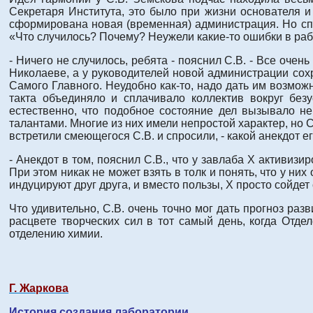
Секретаря Института, это было при жизни основателя и 
сформирована новая (временная) администрация. Но спу
«Что случилось? Почему? Неужели какие-то ошибки в рабо
- Ничего не случилось, ребята - пояснил С.В. - Все оче
Николаеве, а у руководителей новой администрации сох
Самого Главного. Неудобно как-то, надо дать им возмож
такта объединяло и сплачивало коллектив вокруг без
естественно, что подобное состояние дел вызывало не
талантами. Многие из них имели непростой характер, но 
встретили смеющегося С.В. и спросили, - какой анекдот 
- Анекдот в том, пояснил С.В., что у завлаба X активиз
При этом никак не может взять в толк и понять, что у н
индуцируют друг друга, и вместо пользы, X просто сойдет
Что удивительно, С.В. очень точно мог дать прогноз разв
расцвете творческих сил в тот самый день, когда От
отделению химии.
Г. Жаркова
История создания лаборатории.