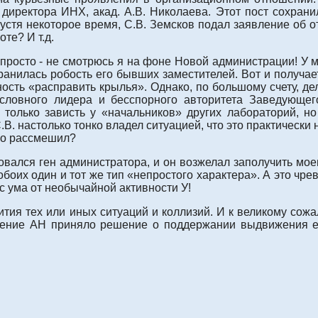
директора ИНХ, акад. А.В. Николаева. Этот пост сохрани
стя некоторое время, С.В. Земсков подал заявление об от
те? И т.д.
нь просто - не смотрюсь я на фоне Новой администрации! У 
ранилась робость его бывших заместителей. Вот и получае
ность «расправить крылья». Однако, по большому счету, де
условного лидера и бесспорного авторитета Заведующе
 только зависть у «начальников» других лабораторий, 
С.В. настолько тонко владел ситуацией, что это практическ
его рассмешил?
ировался ген администратора, и он возжелал заполучить мо
их обоих один и тот же тип «непростого характера». А это 
 с ума от необычайной активности У!
ития тех или иных ситуаций и коллизий. И к великому сожа
деление АН приняло решение о поддержании выдвижения е