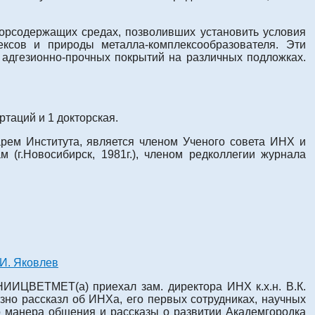
орсодержащих средах, позволивших установить условия
ексов и природы металла-комплексообразователя. Эти
я адгезионно-прочных покрытий на различных подложках.
ртаций и 1 докторская.
арем Института, является членом Ученого совета ИНХ и
(г.Новосибирск, 1981г.), членом редколлегии журнала
И. Яковлев
ВНИИЦВЕТМЕТ(а) приехал зам. директора ИНХ к.х.н. В.К.
но рассказл об ИНХа, его первых сотрудниках, научных
о манера общения и рассказы о развитии Академгородка