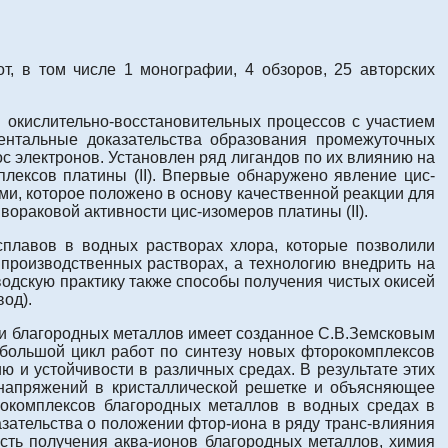
т, в том числе 1 монографии, 4 обзоров, 25 авторских
 окислительно-восстановительных процессов с участием
ентальные доказательства образования промежуточных
с электронов. Установлен ряд лигандов по их влиянию на
плексов платины (II). Впервые обнаружено явление цис-
ми, которое положено в основу качественной реакции для
ораковой активности цис-изомеров платины (II).
сплавов в водных растворах хлора, которые позволили
производственных растворах, а технологию внедрить на
водскую практику также способы получения чистых окисей
од).
ти благородных металлов имеет созданное С.В.Земсковым
большой цикл работ по синтезу новых фторокомплексов
ю и устойчивости в различных средах. В результате этих
 напряжений в кристаллической решетке и объясняющее
окомплексов благородных металлов в водных средах в
зательства о положении фтор-иона в ряду транс-влияния
сть получения аква-ионов благородных металлов, химия