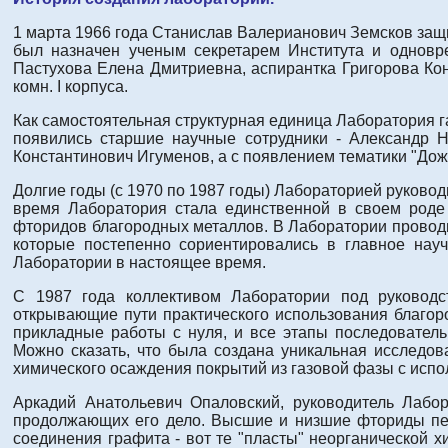
1 марта 1966 года Станислав Валерианович Земсков защит
был назначен ученым секретарем Института и одновре
Пастухова Елена Дмитриевна, аспирантка Григорова Кон
комн. I корпуса.
Как самостоятельная структурная единица Лаборатория 
появились старшие научные сотрудники - Александр Н
Константинович Игуменов, а с появлением тематики "Дождь
Долгие годы (с 1970 по 1987 годы) Лабораторией руковод
время Лаборатория стала единственной в своем роде 
фторидов благородных металлов. В Лаборатории провод
которые постепенно сориентировались в главное нау
Лаборатории в настоящее время.
С 1987 года коллективом Лаборатории под руководс
открывающие пути практического использования благоро
прикладные работы с нуля, и все этапы последователь
Можно сказать, что была создана уникальная исследов
химического осаждения покрытий из газовой фазы с испо
Аркадий Анатольевич Опаловский, руководитель Лабор
продолжающих его дело. Высшие и низшие фториды пер
соединения графита - вот те "пласты" неорганической 