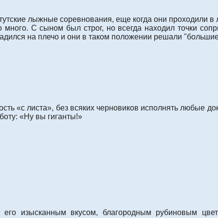
тутские лыжные соревнования, еще когда они проходили в 
много. С сыном был строг, но всегда находил точки сопр
 садился на плечо и они в таком положении решали "больши
ть «с листа», без всяких черновиков исполнять любые док
оту: «Ну вы гиганты!»
го изысканным вкусом, благородным рубиновым цвето