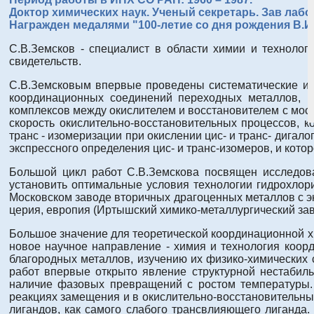
Доктор химических наук. Ученый секретарь. Зав лабо
Награжден медалями "100-летие со дня рождения В.И
С.В.Земсков - специалист в области химии и технолог
свидетельств.
С.В.Земсковым впервые проведены систематические исс
координационных соединений переходных металлов, в
комплексов между окислителем и восстановителем с мост
скорость окислительно-восстановительных процессов, к
транс - изомеризации при окислении цис- и транс- дига
экспрессного определения цис- и транс-изомеров, и кото
Большой цикл работ С.В.Земскова посвящен исследова
установить оптимальные условия технологии гидрохлор
Московском заводе вторичных драгоценных металлов с эк
церия, европия (Иртышский химико-металлургический зав
Большое значение для теоретической координационной х
новое научное направление - химия и технология коо
благородных металлов, изучению их физико-химических с
работ впервые открыто явление структурной нестабил
наличие фазовых превращений с ростом температуры.
реакциях замещения и в окислительно-восстановительны
лигандов, как самого слабого трансвлияющего лиганда