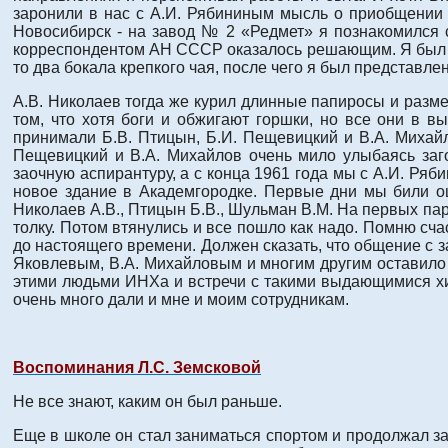
заронили в нас с А.И. Рябининым мысль о приобщении 
Новосибирск - на завод № 2 «Редмет» я познакомился
корреспондентом АН СССР оказалось решающим. Я был с
то два бокала крепкого чая, после чего я был представл
А.В. Николаев тогда же курил длинные папиросы и разме
том, что хотя боги и обжигают горшки, но все они в 
принимали Б.В. Птицын, Б.И. Пещевицкий и В.А. Михайл
Пещевицкий и В.А. Михайлов очень мило улыбаясь заг
заочную аспирантуру, а с конца 1961 года мы с А.И. Ряб
новое здание в Академгородке. Первые дни мы били о
Николаев А.В., Птицын Б.В., Шульман В.М. На первых пар
толку. Потом втянулись и все пошло как надо. Помню сча
до настоящего времени. Должен сказать, что общение с 
Яковлевым, В.А. Михайловым и многим другим оставило 
этими людьми ИНХа и встречи с такими выдающимися хими
очень много дали и мне и моим сотрудникам.
Воспоминания Л.С. Земсковой
Не все знают, каким он был раньше.
Еще в школе он стал заниматься спортом и продолжал за