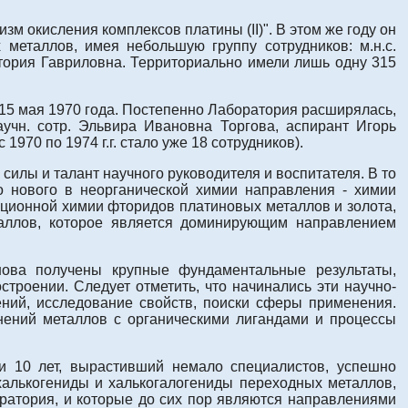
м окисления комплексов платины (II)". В этом же году он
металлов, имея небольшую группу сотрудников: м.н.с.
ктория Гавриловна. Территориально имели лишь одну 315
15 мая 1970 года. Постепенно Лаборатория расширялась,
учн. сотр. Эльвира Ивановна Торгова, аспирант Игорь
970 по 1974 г.г. стало уже 18 сотрудников).
силы и талант научного руководителя и воспитателя. В то
о нового в неорганической химии направления - химии
ционной химии фторидов платиновых металлов и золота,
таллов, которое является доминирующим направлением
нова получены крупные фундаментальные результаты,
троении. Следует отметить, что начинались эти научно-
ений, исследование свойств, поиски сферы применения.
инений металлов с органическими лигандами и процессы
ти 10 лет, вырастивший немало специалистов, успешно
алькогениды и халькогалогениды переходных металлов,
оратория, и которые до сих пор являются направлениями