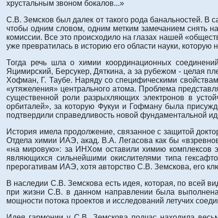
хрустальным звоном бокалов...»
С.В. Земсков был далек от такого рода банальностей. В 
чтобы одним словом, одним метким замечанием снять на
комиссии. Все это происходило на глазах нашей «обществ
уже превратилась в историю его области науки, которую 
Тогда речь шла о химии координационных соединений
Яцимирский, Берсукер, Дяткина, а за рубежом - целая пл
Хофман, Г. Таубе. Наряду со специфическими свойствам
«утяжеления» центрального атома. Проблема представля
существенной роли разрыхляющих электронов в устой
орбиталей», за которую Фукуи и Гофману была присужде
подтвердили справедливость новой фундаментальной иде
История имела продолжение, связанное с защитой докто
Отдела химии ИАЭ, акад. В.А. Легасова как бы «взревн
«на мировую»: за ИНХом оставили химию комплексов э
являющихся сильнейшими окислителями типа гексафтор
прерогативам ИАЭ, хотя авторство С.В. Земскова, его к
В наследии С.В. Земскова есть идея, которая, по всей ви
при жизни С.В. в данном направлении была выполнена
мощности потока проектов и исследований летучих соеди
Идея гармонии у С.В. Земскова подчас находила весьм