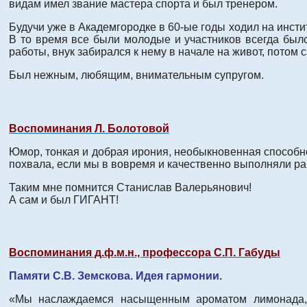
видам имел звание мастера спорта и был тренером.
Будучи уже в Академгородке в 60-ые годы ходил на инсти
В то время все были молодые и участников всегда было 
работы, внук забирался к нему в начале на живот, потом
Был нежным, любящим, внимательным супругом.
Воспоминания Л. Болотовой
Юмор, тонкая и добрая ирония, необыкновенная способнос
похвала, если мы в вовремя и качественно выполняли раб
Таким мне помнится Станислав Валерьянович!
А сам и был ГИГАНТ!
Воспоминания д.ф.м.н., профессора С.П. Габуды
Памяти С.В. Земскова. Идея гармонии.
«Мы наслаждаемся насыщенным ароматом лимонада, е