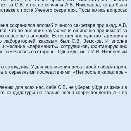
лся за С.В. и после кончины А.В. Николаева, когда была
ставке с поста Ученого секретаря. Посыпались вопросы:
меня сохранился апломб Ученого секретаря при акад. А.В.
тся, что во внешних кругах меня ошибочно принимают за
ло вовсе не в апломбе. Естественное чувство гармонии и
го лабораторией, каковым был С.В. Земсков. И вполне
но и желание «переманить» сотрудников, фонтанирующих
и не замечалось со стороны. Однажды мы с И.И. Яковлевым
его сотрудника У для увеличения веса своей лаборатории.
чревато серьезными последствиями. «Непростые характеры»
лению для всех нас, себя С.В. не уберег, уйдя из жизни в
го кандидатуры на звание члена-корреспондента АН по