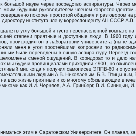
к большой науке через посредство аспирантуры. Через 
 с моим будущим руководителем членом-корреспондентом
овершенно покорен простотой общения и разговором на 
ен директору института члену-корреспонденту АН СССР А.В.
щался в углу большой и густо перенаселенной комнате на 
высшей степени приятные и доступные люди. В 1960 году
ов, происходил он в лаборатории университета (ныне зда
оняли меня в угол простейшими вопросами по радиохимии
ининым были переведены в очную аспирантуру. Переезд сос
шеломлены сменой ощущений. В коридорах то и дело ната
ах мы будучи провинциалами приходили к 900 , но оживление
стливый миг, когда я получил самописец ЭППВ-60 и опустил
замечательными людьми А.В. Николаевым, Б.В. Птицыным, 
на всю жизнь приятные и ко многому обязывающие впечат
ками как И.И. Черняев, А.А. Гринберг, В.И. Синицын, И.В
ниматься этим в Саратовском Университете. Он плавал, за