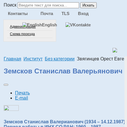
Поиск
Искать
Контакты
Почта
TLS
Вход
English
Администрация
Схема проезда
Главная
Институт
Без категории
Звягинцев Орест Евген
Земсков Станислав Валерьянович
Печать
E-mail
Земсков Станислав Валерианович (1934 – 14.12.1987).
Период работы в ИНХ СО РАН: 1960 – 1987.