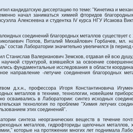
ил кандидатскую диссертацию по теме: "Кинетика и механиз
менно начал заниматься химией фторидов благородных 
суэлла Алексеевна и студентка IV курса НГУ Исакова Ви
галоидных соединений благородных металлов существует с 
иколаевич Попов, Виталий Михайлович Горбачев, мл. на
" состав Лаборатории значительно увеличился (в период с 1
ил Станислав Валерианович Земсков, отдавая ей всю душу, 
научной структурой, взявшейся за освоение совершенн
ились фундаментальные исследования в области координа
чное направление -летучие соединения благородных ме
твом д.х.н., профессора Игоря Константиновича Игуме
дных металлов в технике, технологии, новейшем приборос
но осваивались в Лаборатории: синтез исходных соедин
ательская технология по проблеме "Химия летучих соед
льзованием этих соединений".
атории синтеза неорганических веществ в течение поч
еходных металлов, гидрофториды щелочных металлов, х
химии," которые на протяжении многих лет поднимала Лаб