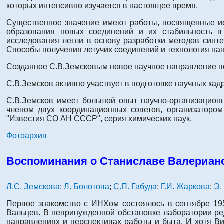
которых интенсивно изучается в настоящее время.
Существенное значение имеют работы, посвященные ис
образования новых соединений и их стабильность в 
исследования легли в основу разработки методов синте
Способы получения летучих соединений и технология на
Созданное С.В.Земсковым новое научное направление п
С.В.Земсков активно участвует в подготовке научных кад
С.В.Земсков имеет большой опыт научно-организационн
членом двух координационных советов, организатором
"Известия СО АН СССР", серия химических наук.
Фотоархив
Воспоминания о Станиславе Валериан
Л.С. Земскова
;
Л. Болотова
;
С.П. Габуда
;
Г.И. Жаркова
;
Э.
Первое знакомство с ИНХом состоялось в сентябре 1959
Вальцев. В непринужденной обстановке лаборатории ре
направлениях и перспективах работы и быта. И хотя В