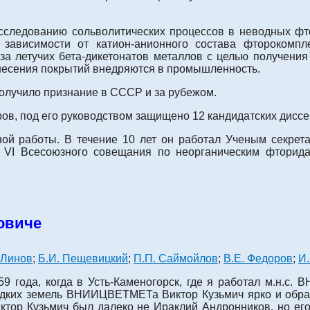
следованию сольволитических процессов в неводных фт
зависимости от катион-анионного состава фторокомпл
за летучих бета-дикетонатов металлов с целью получени
несения покрытий внедряются в промышленность.
олучило признание в СССР и за рубежом.
ров, под его руководством защищено 12 кандидатских диссе
ой работы. В течение 10 лет он работал Ученым секрет
 VI Всесоюзного совещания по неорганическим фторидам 
овиче
 Линов
;
Б.И. Пещевицкий
;
П.П. Саймойлов
;
В.Е. Федоров
;
И.
 года, когда в Усть-Каменогорск, где я работал м.н.с. 
дких земель ВНИИЦВЕТМЕТа Виктор Кузьмич ярко и образ
иктор Кузьмич был далеко не Ираклий Андронников, но ег