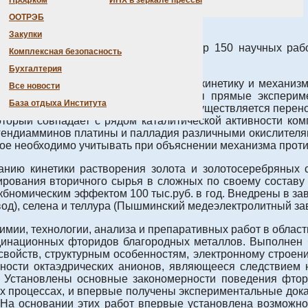
Профком
ИНХ в зеркале прессы
раторией.
ООТРЭБ
.Ленина" и "За трудовую доблесть".
Закупки
ии координационных соединений, автор 150 научных рабо
Комплексная безопасность
Бухгалтерия
ледования по влиянию лигандов на кинетику и механизм
Все новости
 том числе и благородных. Получены прямые эксперим
База отдыха Института
иковыми лигандами, через которые осуществляется перено
оторый совпадает с рядом каталитической активности ком
логендиамминов платины и палладия различными окислителя
рое необходимо учитывать при объяснении механизма против
нию кинетики растворения золота и золотосеребряных 
ирования вторичного сырья в сложных по своему составу 
бномическим эффектом 100 тыс.руб. в год. Внедрены в за
од), селена и теллура (Пышминский медеэлектролитный зав
имии, технологии, анализа и препаративных работ в облас
рдинационных фторидов благородных металлов. Выполнен 
войств, структурным особенностям, электронному строени
ьности октаэдрических анионов, являющееся следствием
 Установлены основные закономерности поведения фтор
х процессах, и впервые получены экспериментальные дока
. На основании этих работ впервые установлена возможно