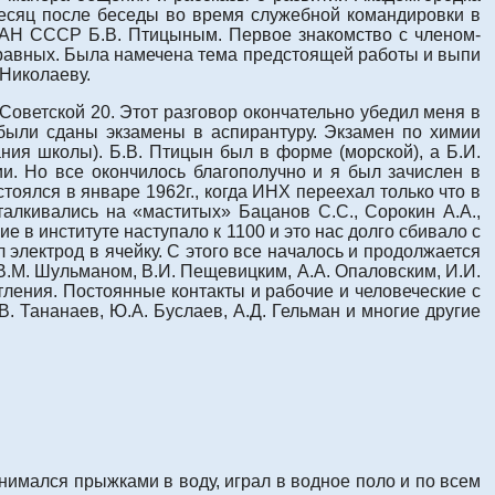
месяц после беседы во время служебной командировки в
 АН СССР Б.В. Птицыным. Первое знакомство с членом-
равных. Была намечена тема предстоящей работы и выпи
 Николаеву.
Советской 20. Этот разговор окончательно убедил меня в
 были сданы экзамены в аспирантуру. Экзамен по химии
ния школы). Б.В. Птицын был в форме (морской), а Б.И.
. Но все окончилось благополучно и я был зачислен в
тоялся в январе 1962г., когда ИНХ переехал только что в
лкивались на «маститых» Бацанов С.С., Сорокин А.А.,
 в институте наступало к 1100 и это нас долго сбивало с
 электрод в ячейку. С этого все началось и продолжается
В.М. Шульманом, В.И. Пещевицким, А.А. Опаловским, И.И.
ления. Постоянные контакты и рабочие и человеческие с
. Тананаев, Ю.А. Буслаев, А.Д. Гельман и многие другие
нимался прыжками в воду, играл в водное поло и по всем