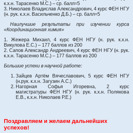
к.х.н. Тарасенко М.С.) – ср. балл=5
3. Николаев Владислав Александрович, 4 курс ФЕН НГУ
(н. рук. к.х.н. Васильченко Д.Б.) – ср. балл=5
Наилучшие результаты при изучении курса
«Координационная химия»
1. Жежера Михаил, 4 курс ФЕН НГУ (н. рук. к.х.н.
Викулова Е.С.) – 177 баллов из 200
2. Сапов Александр Андреевич, 4 курс ФЕН НГУ (н. рук.
к.х.н. Тарасенко М.С.) – 177 баллов из 200
Большие успехи в научной работе:
Зайцев Артём Вячеславович, 5 курс ФЕН НГУ
(н.рук. к.х.н. Загузин А.С.)
Нагорная Софья Игоревна, 2 курс
магистратуры ФЕН НГУ (н. рук. к.х.н. Полякова
Е.В., к.х.н. Николаев Р.Е.)
Поздравляем и желаем дальнейших
успехов!