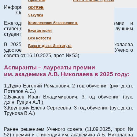
Профком
ИНХ в зеркале прессы
Информация о материале
ООТРЭБ
Опубликовано: 16 октября 2025
Закупки
Ежегодно Учёный Совет присуждает премии и
Комплексная безопасность
стипендии им. академика А.В. Николаева лучшим
Бухгалтерия
студентам и аспирантам Института.
Все новости
В 2025 году премии им. академика А.В. Николаева
База отдыха Института
удостоены 3 аспиранта ИНХ СО РАН (решение Ученого
совета от 16.10.2025, прот. № 53)
Аспиранты – лауреаты премии
им. академика А.В. Николаева в 2025 году:
1.Дудко Евгений Романович, 2 год обучения (рук. д.х.н.
Потапов А.С.)
2.Бакаев Иван Владимирович, 3 год обучения (рук.
д.х.н. Гущин А.Л.)
3.Крупович Елена Сергеевна, 3 год обучения (рук. д.х.н.
Трунова В.А.)
Ранее решением Ученого совета (11.09.2025, прот. №
52) премии и стипендии им. академика А.В. Николаева