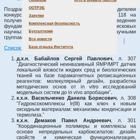
Профком
ИНХ в зеркале прессы
ООТРЭБ
Поздравляем сотрудников ИНХ СО РАН – победителей
конкурса Российского научного фонда № 118 на
Закупки
получение грантов по мероприятию «Проведение
Комплексная безопасность
фундаментальных научных исследований и поисковых
научных исследований малыми отдельными научными
Бухгалтерия
группами».
Все новости
База отдыха Института
Список победителей на сайте РНФ
д.х.н. Бабайлов Сергей Павлович
, л. 307
"Диагностический неинвазивный ЯМР/МРТ датчик
локальной вязкости жидких сред и биологических
тканей на базе парамагнитных релаксационных
реагентов: молекулярный дизайн, разработка
методических основ от in vitro исследований
модельных систем до in vivo апробации".
к.х.н. Васильченко Данила Борисович
, л. 308
"Гидроксокомплексы Ir(III) как ключ к новым
оксидным материалам: механизмы конденсации и
термолиза."
к.х.н. Демаков Павел Андреевич
, л. 301
"Координационные полимеры и комплексы на
основе непредельных карбоксилатов: дизайн
свойств и химическая функционализация,