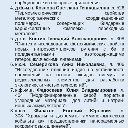
сорбционные и сенсорные приложения".
д.ф.-м.н. Козлова Светлана Геннадьевна
, л. 526
"Термоэлектрические свойства
металлорганических координационных
полимеров, содержащих биядерные
карбоксилатные комплексы переходных
металлов".
д.х.н. Костин Геннадий Александрович
, л. 308
"Синтез и исследование фотохимических свойств
новых нитрозокомплексов рутения с би и
полидентантными азотсодержащими
гетероциклическими лигандами".
к.х.н. Семерикова Анна Николаевна
, л. 406
"Исследование влияния индия на устойчивость
соединений на основе оксидов висмута и
редкоземельных элементов для разработки
экологически чистых технологий".
к.ф.-м.н. Федосеева Юлия Владимировна
, л.
404 "Модифицированные серой пористые
углеродные материалы для литий- и натрий-
ионных аккумуляторов".
к.х.н. Филатов Евгений Юрьевич
, л.
308 "Хроматы и дихроматы амминокомплексов
кобальта как предшественники наноразмерных
кохромитовых шпинелей".