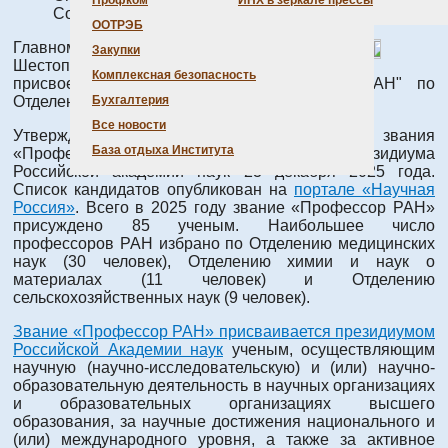
Профком
ИНХ в зеркале прессы
Создано: 28 декабря 2025
ООТРЭБ
Главному научному сотруднику д.х.н.
Закупки
Шестопалову Михаилу Александровичу
Комплексная безопасность
присвоено почетное звание "Профессор РАН" по
Отделению медицинских наук. Поздравляем!!!
Бухгалтерия
Все новости
Утверждение кандидатов на присвоение звания
База отдыха Института
«Профессор РАН» прошло на заседании Президиума
Российской академии наук 23 декабря 2025 года.
Список кандидатов опубликован на
портале «Научная
Россия»
. Всего в 2025 году звание «Профессор РАН»
присуждено 85 ученым. Наибольшее число
профессоров РАН избрано по Отделению медицинских
наук (30 человек), Отделению химии и наук о
материалах (11 человек) и Отделению
сельскохозяйственных наук (9 человек).
Звание «Профессор РАН» присваивается президиумом
Российской Академии наук
ученым, осуществляющим
научную (научно-исследовательскую) и (или) научно-
образовательную деятельность в научных организациях
и образовательных организациях высшего
образования, за научные достижения национального и
(или) международного уровня, а также за активное