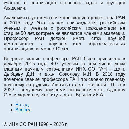
участие в реализации основных задач и функций
Академии.
Академия наук ввела почетное звание профессора РАН
в 2015 году. Это звание присуждается российским
ученым и ученым с российским гражданством не
старше 50 лет, которые не являются членами академии.
Профессор РАН должен иметь стаж научной
деятельности в научных или образовательных
организациях не менее 10 лет.
Впервые звание профессора РАН было присвоено в
декабре 2015 года 497 ученым, в том числе двум
главным научным сотрудникам ИНХ СО РАН – д.х.н.
Дыбцеву Д.Н. и д.х.н. Соколову М.Н. В 2018 году
почетное звание профессора РАН присвоено главному
научному сотруднику Института д.х.н. Басовой Т.В., а в
2022 - ведущему научному сотруднику д.х.н. Адонину
С.А. и директору Института д.х.н. Брылеву К.А.
Назад
Вперед
© ИНХ СО РАН 1998 – 2026 г.