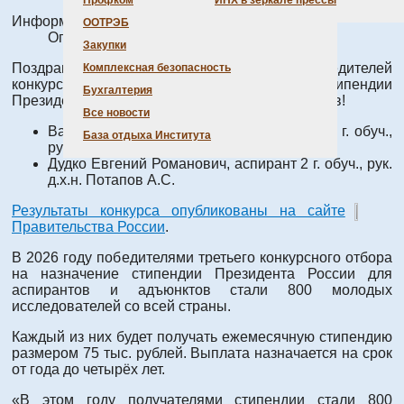
Профком
ИНХ в зеркале прессы
Информация о материале
ООТРЭБ
Опубликовано: 18 мая 2026
Закупки
Поздравляем аспирантов Института – победителей
Комплексная безопасность
конкурсного отбора на назначение стипендии
Бухгалтерия
Президента России для аспирантов и адъюнктов!
Все новости
Варыгин Андрей Дмитриевич, аспирант 3 г. обуч.,
База отдыха Института
рук. д.х.н. Шубин Ю.В.
Дудко Евгений Романович, аспирант 2 г. обуч., рук.
д.х.н. Потапов А.С.
Результаты конкурса опубликованы на сайте
Правительства России
.
В 2026 году победителями третьего конкурсного отбора
на назначение стипендии Президента России для
аспирантов и адъюнктов стали 800 молодых
исследователей со всей страны.
Каждый из них будет получать ежемесячную стипендию
размером 75 тыс. рублей. Выплата назначается на срок
от года до четырёх лет.
«В этом году получателями стипендии стали 800