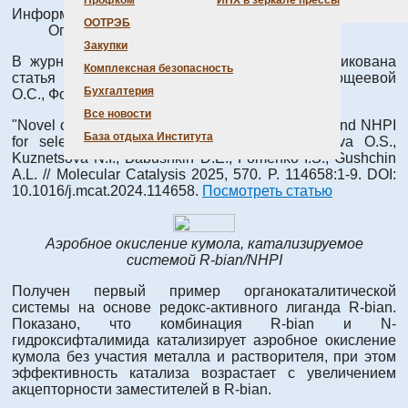
Профком
ИНХ в зеркале прессы
Информация о материале
ООТРЭБ
Опубликовано: 17 ноября 2025
Закупки
В журнале
Molecular Catalysis
(ИФ 4,9) опубликована
Комплексная безопасность
статья с участием сотрудников Института Кощеевой
Бухгалтерия
О.С., Фоменко Я.С. и Гущина А.Л.
Все новости
"Novel organocatalytic system of R-bian, R-mian and NHPI
База отдыха Института
for selective oxidation of cumene”, Koshcheeva O.S.,
Kuznetsova N.I., Babushkin D.E., Fomenko I.S., Gushchin
A.L. // Molecular Catalysis 2025, 570. P. 114658:1-9. DOI:
10.1016/j.mcat.2024.114658.
Посмотреть статью
Аэробное окисление кумола, катализируемое
системой R-bian/NHPI
Получен первый пример органокаталитической
системы на основе редокс-активного лиганда R-bian.
Показано, что комбинация R-bian и N-
гидроксифталимида катализирует аэробное окисление
кумола без участия металла и растворителя, при этом
эффективность катализа возрастает с увеличением
акцепторности заместителей в R-bian.