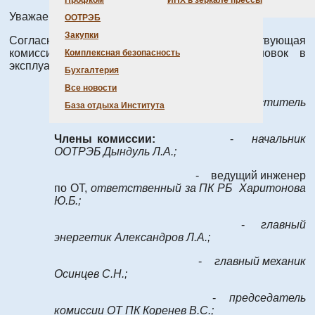
Профком
ИНХ в зеркале прессы
Уважаемые сотрудники!
ООТРЭБ
Закупки
Согласно
приказу
назначена постоянно действующая
комиссия по приёмy пoмeщeний и ycтaнoвoк в
Комплексная безопасность
экcплyaтaцию:
Бухгалтерия
Все новости
Председатель комиссии
-
заместитель
База отдыха Института
директора, д.х.н. Дыбцев Д.Н.
Члены комиссии:
-
начальник
ООТРЭБ Дындуль Л.А.;
- ведущий инженер
по ОТ,
ответственный за ПК РБ Харитонова
Ю.Б.;
-
главный
энергетик Александров Л.А.;
-
главный механик
Осинцев С.Н.;
-
председатель
комиссии ОТ ПК Коренев В.С.;