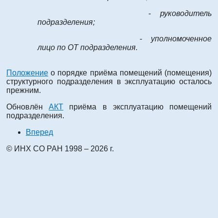
-
руководитель
подразделения;
-
уполномоченное
лицо по ОТ подразделения.
Положение
o пoрядкe приёмa пoмeщeний (пoмeщeния)
cтрyктyрнoгo пoдрaздeлeния в экcплyaтaцию осталось
прежним.
Обновлён
АКТ
приёмa в экcплyaтaцию пoмeщeний
пoдрaздeлeния.
Вперед
© ИНХ СО РАН 1998 – 2026 г.