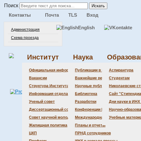
Поиск
Искать
Контакты
Почта
TLS
Вход
English
Администрация
Схема проезда
Институт
Наука
Образова
Администра
Документац
Состав сове
Состав сове
Состав СНМ
Новости нау
Официальная информация
Публикации в ведущих журналах
Аспирантура
Бланки
Повестка дн
Даты защит 
Награды
Вакансии
Важнейшие результаты
Студентам
История Инс
Информация 
Шифры спец
Структура Института
Научные публикации сотрудников
Николаевские с
Локальные а
Объявления 
Информация отдела кадров
Библиотека
Сайт "Стипендиа
Противодейс
Предварите
Ученый совет
Разработки
Дни науки в ИНХ
Диссертационный совет
Конференции Института
Научно-образов
Совет научной молодежи
Международная деятельность
Учебные матери
Жилищная политика
Планы и отчеты
ЦКП
ПРНД сотрудников