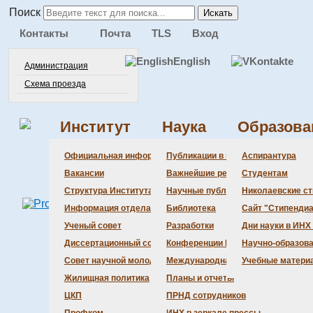
Поиск
Искать
Контакты
Почта
TLS
Вход
English
Администрация
Схема проезда
Институт
Наука
Образова
Администра
Документац
Состав сове
Состав сове
Состав СНМ
Новости нау
Официальная информация
Публикации в ведущих журналах
Аспирантура
Бланки
Повестка дн
Даты защит 
Награды
Вакансии
Важнейшие результаты
Студентам
История Инс
Информация 
Шифры спец
Структура Института
Научные публикации сотрудников
Николаевские с
Локальные а
Объявления 
Информация отдела кадров
Библиотека
Сайт "Стипендиа
Противодейс
Предварите
Ученый совет
Разработки
Дни науки в ИНХ
Диссертационный совет
Конференции Института
Научно-образов
Совет научной молодежи
Международная деятельность
Учебные матери
Жилищная политика
Планы и отчеты
ЦКП
ПРНД сотрудников