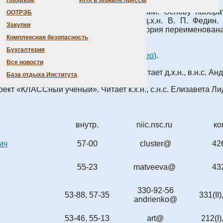
Профком
ИНХ в зеркале прессы
ела химии координационных соединений. Основу лаборато
ООТРЭБ
Первый заведующий — профессор д.х.н. В. П. Федин.
Закупки
 кадрового состава и тематики лаборатория переименован
Комплексная безопасность
.2016, прот. № 11) .
Бухгалтерия
кул! Большая Научная Экскурсия (Видео)
.
Все новости
ССный ученый». Выездные лекции. Читает д.х.н., в.н.с. Ан
База отдыха Института
оект «КЛАССный ученый». Читает к.х.н., с.н.с. Елизавета Л
внутр.
niic.nsc.ru
ко
ич
57-00
cluster@
426
55-23
matveeva@
432
330-92-56
53-88, 57-35
331(II)
andrienko@
53-46, 55-13
art@
212(I)