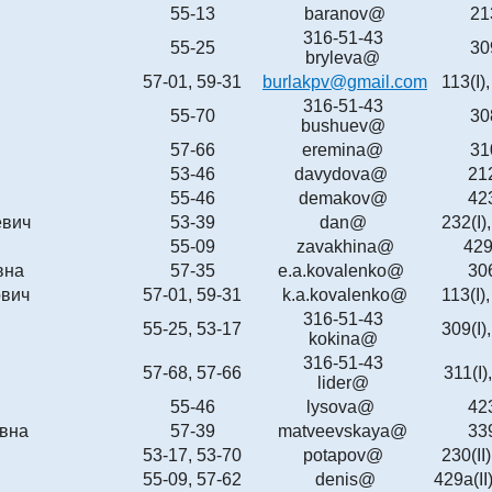
55-13
baranov@
21
316-51-43
55-25
30
bryleva@
57-01, 59-31
burlakpv@gmail.com
113(I),
316-51-43
55-70
30
bushuev@
57-66
eremina@
31
53-46
davydova@
21
55-46
demakov@
423
евич
53-39
dan@
232(I),
55-09
zavakhina@
429
вна
57-35
e.a.kovalenko@
306
ович
57-01, 59-31
k.a.kovalenko@
113(I),
316-51-43
55-25, 53-17
309(I),
kokina@
316-51-43
57-68, 57-66
311(I)
lider@
55-46
lysova@
423
вна
57-39
matveevskaya@
339
53-17, 53-70
potapov@
230(II)
55-09, 57-62
denis@
429a(II)