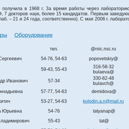
 получила в 1968 г. За время работы через лаборатори
Ф, 7 докторов наук, более 15 кандидатов. Первым заведу
лаб. – 21 и 24 года, соответственно). С мая 2006 г. лаборат
еры
Оборудование
тел.
@niic.nsc.ru
Сергеевич
54-76, 54-63
popovetskiy@
316-58-32
59-43, 55-43
bulaeva@
330-82-48
ндр Иванович
57-34
bulavch@
еннадьевна
57-77, 54-63
demidova@
китич
53-27, 54-63
kolodin.a.n@mail.ru
а Юрьевна
54-76
tatyanap@
Владимирович
55-43
tat@