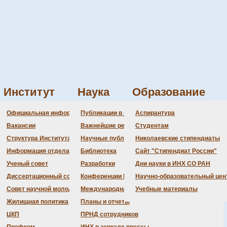
Институт
Наука
Образование
ономических связей
Администрация
Документация
Состав совета
Состав совета
Состав СНМ
Новости науки
О
П
Официальная информация
Публикации в ведущих журналах
Аспирантура
 координационных полимеров
Бланки
Повестка дня заседаний
Даты защит диссертаций
Награды
З
Вакансии
Важнейшие результаты
Студентам
История Института
Информация ученого сек
Шифры специальностей
В
Структура Института
Научные публикации сотрудников
Николаевские стипендиаты
Локальные акты (приказы
Объявления о защитах
Д
Информация отдела кадров
Библиотека
Сайт "Стипендиат России"
Противодействие корруп
Предварительное рассмо
Ученый совет
Разработки
Дни науки в ИНХ СО РАН
Диссертационный совет
Конференции Института
Научно-образовательный цен
Совет научной молодежи
Международная деятельность
Учебные материалы
Жилищная политика
Планы и отчеты
ЦКП
ПРНД сотрудников