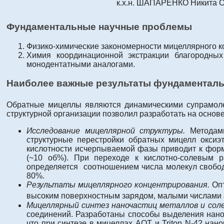
к.х.н. ШАПАРЕНКО Никита 
Фундаментальные научные проблемы
Физико-химические закономерности мицеллярного к
Химия координационной экстракции благородных
монодентатными аналогами.
Наиболее важные результаты фундаментал
Обратные мицеллы являются динамическими супрамоле
структурной организации позволил разработать на основ
Исследование мицеллярной структуры.
Методами
структурные перестройки обратных мицелл оксиэ
кислотности исчерпываемой фазы приводит к фор
(~10 об%). При переходе к кислотно-солевым 
определяется соотношением числа молекул свобод
80%.
Результаты мицеллярного концентрирования.
Опт
высоким поверхностным зарядом, малыми числами агр
Мицеллярный синтез наночастиц металлов и сол
соединений. Разработаны способы выделения наноч
что при синтезе в мицеллах АОТ и Triton N-42 нан