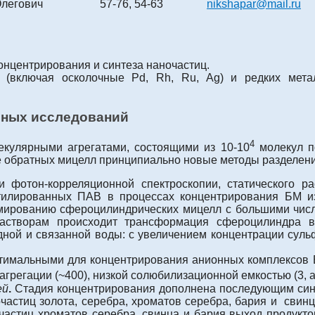
Олегович
57-76, 54-63
nikshapar@mail.ru
онцентрирования и синтеза наночастиц.
 (включая осколочные Pd, Rh, Ru, Ag) и редких мета
ьных исследований
4
кулярными агрегатами, состоящими из 10-10
молекул п
е обратных мицелл принципиально новые методы разделени
 фотон-корреляционной спектроскопии, статического ра
тилированных ПАВ в процессах концентрирования БМ из
мированию сфероцилиндрических мицелл с большими чис
растворам происходит трансформация сфероцилиндра в
ной и связанной воды: с увеличением концентрации сульф
имальными для концентрирования анионных комплексов 
егации (~400), низкой солюбилизационной емкостью (3, а A
ей
.
Стадия концентрирования дополнена последующим син
астиц золота, серебра, хроматов серебра, бария и свин
очастиц хроматов серебра, свинца и бария выход продукт