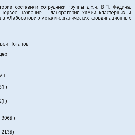
рии составили сотрудники группы д.х.н. В.П. Федина,
 Первое название – лаборатория химии кластерных и
а в «Лабораторию металл-органических координационных
дрей Потапов
идер
мн.
(II)
(II)
, 306(II)
, 213(I)