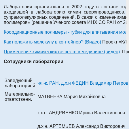
Лаборатория организована в 2002 году в составе отд
входившей в лабораторию химии сверхпроводников. 
супрамолекулярных соединений. В связи с изменениями
полимеров» (решение Ученого совета ИНХ СО РАН от 26.12
Координационные полимеры - губки для впитывания моле
Как положить молекулу в контейнер? (Видео)
Проект «КЛА
Применение химических веществ в медицине (видео)
. Пр
Сотрудники лаборатории
Заведующий
чл.-к. РАН, д.х.н ФЕДИН Владимир Петров
лабораторией
Материально-
МАТВЕЕВА Мария Михайловна
ответственн.
к.х.н. АНДРИЕНКО Ирина Валентиновна
д.х.н. АРТЕМЬЕВ Александр Викторович