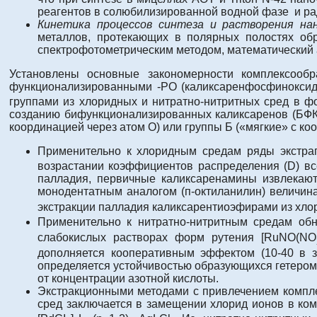
реагентов в солюбилизированной водной фазе и ра
Кинетика процессов синтеза и растворения нан
металлов, протекающих в полярных полостях об
спектрофотометрическим методом, математический 
Установлены основные закономерности комплексообра
функционализированными -PO (каликсаренфосфиноксиды
группами из хлоридных и нитратно-нитритных сред в ф
созданию бифункционализированных каликсаренов (БФК)
координацией через атом О) или группы Б («мягкие» с ко
Применительно к хлоридным средам ряды экстрагиру
возрастании коэффициентов распределения (D) вс
палладия, первичные каликсаренамины извлекаю
монодентатным аналогом (п-октиланилин) величин
экстракции палладия каликсарентиоэфирами из хлор
Применительно к нитратно-нитритным средам об
слабокислых растворах форм рутения [RuNO(NO
дополняется кооперативным эффектом (10-40 в з
определяется устойчивостью образующихся гетером
от концентрации азотной кислоты.
Экстракционными методами с привлечением комплек
сред заключается в замещении хлорид ионов в ко