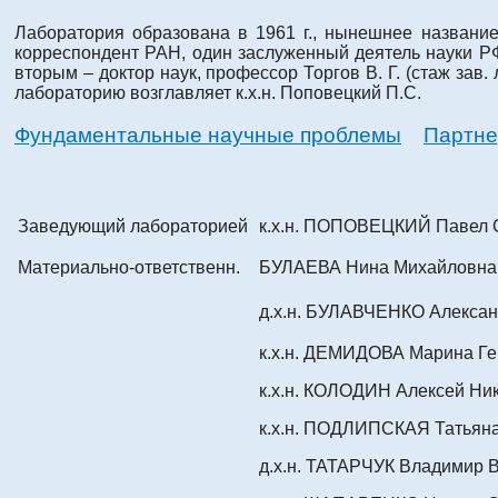
Лаборатория образована в 1961 г., нынешнее название
корреспондент РАН, один заслуженный деятель науки Р
вторым – доктор наук, профессор Торгов В. Г. (стаж зав. 
лабораторию возглавляет к.х.н. Поповецкий П.С.
Фундаментальные научные проблемы
Партн
Заведующий лабораторией
к.х.н. ПОПОВЕЦКИЙ Павел 
Материально-ответственн.
БУЛАЕВА Нина Михайловна
д.х.н. БУЛАВЧЕНКО Алекса
к.х.н. ДЕМИДОВА Марина Г
к.х.н. КОЛОДИН Алексей Ни
к.х.н. ПОДЛИПСКАЯ Татьян
д.х.н. ТАТАРЧУК Владимир 