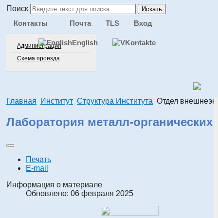
Поиск
Искать
Контакты
Почта
TLS
Вход
English
Администрация
Схема проезда
Главная
Институт
Структура Института
Отдел внешнеэк
Лаборатория металл-органических
Печать
E-mail
Информация о материале
Обновлено: 06 февраля 2025