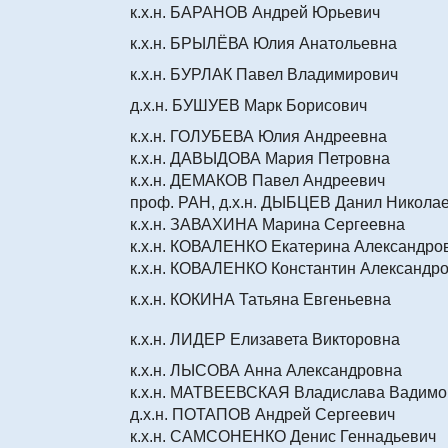
к.х.н. БАРАНОВ Андрей Юрьевич
к.х.н. БРЫЛЁВА Юлия Анатольевна
к.х.н. БУРЛАК Павел Владимирович
д.х.н. БУШУЕВ Марк Борисович
к.х.н. ГОЛУБЕВА Юлия Андреевна
к.х.н. ДАВЫДОВА Мария Петровна
к.х.н. ДЕМАКОВ Павел Андреевич
проф. РАН, д.х.н. ДЫБЦЕВ Данил Никола
к.х.н. ЗАВАХИНА Марина Сергеевна
к.х.н. КОВАЛЕНКО Екатерина Александро
к.х.н. КОВАЛЕНКО Константин Александр
к.х.н. КОКИНА Татьяна Евгеньевна
к.х.н. ЛИДЕР Елизавета Викторовна
к.х.н. ЛЫСОВА Анна Александровна
к.х.н. МАТВЕЕВСКАЯ Владислава Вадимо
д.х.н. ПОТАПОВ Андрей Сергеевич
к.х.н. САМСОНЕНКО Денис Геннадьевич