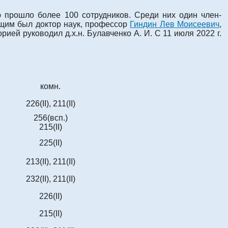
ю прошло более 100 сотрудников. Среди них один член-
ющим был доктор наук, профессор
Гиндин Лев Моисеевич
,
орией руководил д.х.н. Булавченко А. И. С 11 июля 2022 г.
комн.
226(II), 211(II)
256(всп.)
215(II)
225(II)
213(II), 211(II)
232(II), 211(II)
226(II)
215(II)