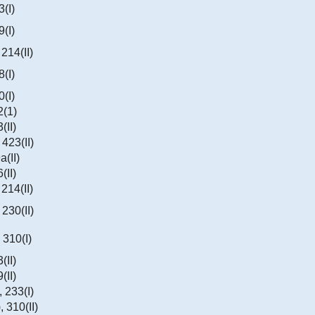
3(I)
9(I)
 214(II)
8(I)
0(I)
2(1)
(II)
 423(II)
а(II)
(II)
 214(II)
 230(II)
, 310(I)
(II)
(II)
, 233(I)
, 310(II)