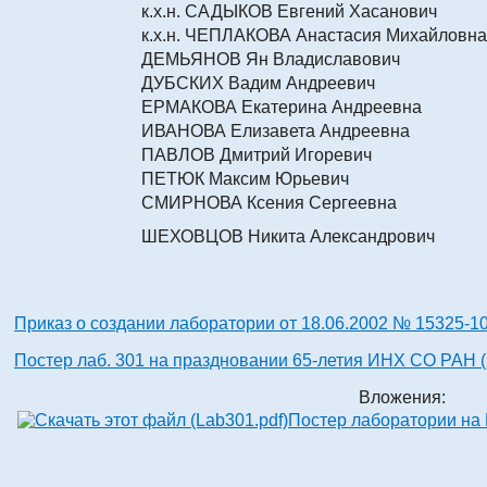
к.х.н. САДЫКОВ Евгений Хасанович
к.х.н. ЧЕПЛАКОВА Анастасия Михайловна
ДЕМЬЯНОВ Ян Владиславович
ДУБСКИХ Вадим Андреевич
ЕРМАКОВА Екатерина Андреевна
ИВАНОВА Елизавета Андреевна
ПАВЛОВ Дмитрий Игоревич
ПЕТЮК Максим Юрьевич
СМИРНОВА Ксения Сергеевна
ШЕХОВЦОВ Никита Александрович
Приказ о создании лаборатории от 18.06.2002 № 15325-10
Постер лаб. 301 на праздновании 65-летия ИНХ СО РАН (
Вложения:
Постер лаборатории на