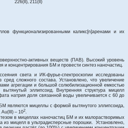
226(II), 211(II)
ллов функционализированными каликс[n]аренами и их
оверхностно-активных веществ (ПАВ). Высокий уровень
я и концентрирования БМ и провести синтез наночастиц.
ссеяния света и ИК-фурье-спектроскопии исследованы
 сред сложного состава. Установлено, что увеличение
лами агрегации и большой солюбилизационной емкостью
 вытянутый эллипсоид. Внутренняя структура мицелл
ата натрия доля связанной воды увеличивается с 60 до
БМ являются мицеллы с формой вытянутого эллипсоида,
2
u(III) – 10
.
тезом в мицеллах наночастиц БМ и их малорастворимых
ца из мицелл в ультрадисперсные порошки. Установлено,
ов реакции растёт (до 100%) с увеличением концентрации