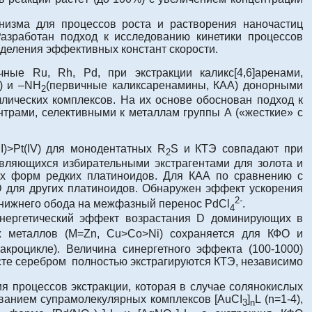
низма для процессов роста и растворения наночастиц
азработан подход к исследованию кинетики процессов
деления эффективных констант скорости.
ные Ru, Rh, Pd, при экстракции каликс[4,6]аренами,
) и –NH
(первичные каликсаренамины, КАА) донорными
2
лических комплексов. На их основе обоснован подход к
трами, селективными к металлам группы А («жесткие» с
II)>Pt(IV) для монодентатных R
S и КТЭ совпадают при
2
являющихся избирательными экстрагентами для золота и
ых форм редких платиноидов. Для КАА по сравнению с
D для других платиноидов. Обнаружен эффект ускорения
2-
п нижнего обода на межфазный перенос PdCl
.
4
нергетический эффект возрастания D доминирующих в
 металлов (М=Zn, Cu>Co>Ni) сохраняется для КФО и
кроцикле). Величина синергетного эффекта (100-1000)
сте серебром полностью экстрагируются КТЭ, независимо
я процессов экстракции, которая в случае солянокислых
ованием супрамолекулярных комплексов [AuCI
]
L (n=1-4),
3
n