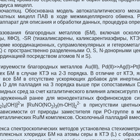
диуса мицелл.
очастиц.
Обоснована модель автокаталитического меха
ратных мицелл ПАВ в ходе межмицеллярного обмена. Р
аппарат для описания и обработки данных, процедура опре
зования благородных металлов (БМ), включая осколоч
, КФО), -SR (тиакаликсарены, каликсарентиаэфиры, КТЭ
орме координационных, супрамолекулярных и гетерометал
 с пространственно разделенными О, S, N-донорными цен
ординацией посредством атомов N и S).
емости благородных металлов Au(III), Pd(II)>>Ag(I)>Pt(
ех БМ в случае КТЭ на 2-3 порядка. В отличие от КТЭ, 
т все БМ в отсутствие ускоряющих добавок для инертн
а D для палладия на 3 порядка выше при сопоставимых 
идных сред за счет каталитического влияния алкоксигруп
наруженный ранее для монодентатных фофиноксидов си
2-
2-
)
(OH)]
и [RuNO(NO
)
(m-OH)]
в присутствии цветных
2
4
2
3
2
ависимости от природы заместителя при РО-группе в ма
еталлических Ru/M комплексов. Осколочный палладий вме
са спектроскопических методов установлена стехиометри
мплексных хлоридах БМ на атомы серы в КТЭ (L) c образ