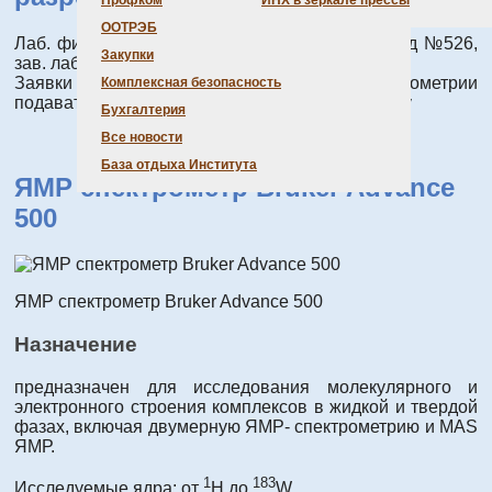
Профком
ИНХ в зеркале прессы
ООТРЭБ
Лаб. физической химии конденсированных сред №526,
Закупки
зав. лабораторией д.ф.-м.н. Козлова С.Г.
Заявки на исследование методом ЯМР спектрометрии
Комплексная безопасность
подавать ведущему инженеру Н.Б. Компанькову
Бухгалтерия
Все новости
База отдыха Института
ЯМР спектрометр Bruker Advance
500
ЯМР спектрометр Bruker Advance 500
Назначение
предназначен для исследования молекулярного и
электронного строения комплексов в жидкой и твердой
фазах, включая двумерную ЯМР- спектрометрию и MAS
ЯМР.
1
183
Исследуемые ядра: от
Н до
W.