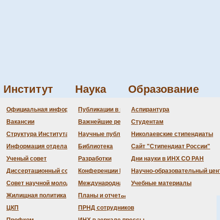
Институт
Наука
Образование
нализ
Рентгенофазовый анализ
Администрация
Документация
Состав совета
Состав совета
Состав СНМ
Новости науки
О
П
Официальная информация
Публикации в ведущих журналах
Аспирантура
калориметрия
Бланки
Повестка дня заседаний
Даты защит диссертаций
Награды
З
Вакансии
Важнейшие результаты
Студентам
История Института
Информация ученого сек
Шифры специальностей
В
Структура Института
Научные публикации сотрудников
Николаевские стипендиаты
Локальные акты (приказы
Объявления о защитах
Д
Информация отдела кадров
Библиотека
Сайт "Стипендиат России"
Противодействие корруп
Предварительное рассмо
Ученый совет
Разработки
Дни науки в ИНХ СО РАН
Диссертационный совет
Конференции Института
Научно-образовательный цен
Совет научной молодежи
Международная деятельность
Учебные материалы
 лабораторией д.ф.-м.н. Козлова С.Г.
Жилищная политика
Планы и отчеты
ЦКП
ПРНД сотрудников