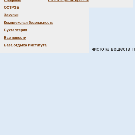
Профком
ИНХ в зеркале прессы
ООТРЭБ
Закупки
Комплексная безопасность
Бухгалтерия
Все новости
веществ с высокой точностью.
База отдыха Института
ура фазовых перехода; теплоемкость; чистота веществ п