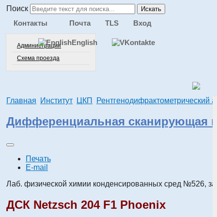
Поиск
Искать
Контакты
Почта
TLS
Вход
English
Администрация
Схема проезда
Главная
Институт
ЦКП
Рентгенодифрактометрический а
Дифференциальная сканирующая 
Печать
E-mail
Лаб. физической химии конденсированных сред №526, зав.
ДСК Netzsch 204 F1 Phoenix