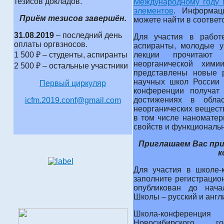
тезисов докладов.
Международному году 
элементов
. Информац
Приём тезисов завершён.
можете найти в соотве
31.08.2019
– последний день
Для участия в работ
оплаты оргвзносов.
аспиранты, молодые 
1 500 ₽ – студенты, аспиранты
лекции прочитают
неорганической хим
2 500 ₽ – остальные участники
представлены новые 
научных школ России 
Первый циркуляр
конференции получат
достижениях в облас
icfm.2019.conf@gmail.com
неорганических вещест
в том числе наноматер
свойств и функциональн
Приглашаем Вас при
к
Для участия в школе-
заполните регистрацио
опубликован до нача
Школы – русский и англ
Школа-конференция
Новосибирского го