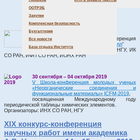
Профком
ИНХ в зеркале прессы
Организатор – ИНХ СО РАН
ООТРЭБ
Закупки
Комплексная безопасность
Бухгалтерия
5 – 9 августа 2019
Третья российская конференция
Все новости
"
Графен: молекула и 2D кристалл
"
База отдыха Института
Организаторы: ИНХ СО РАН, НГУ, ИК
СО РАН, ИФП СО РАН, ИОНХ РАН
30 сентября – 04 октября 2019
V Школа-конференция молодых ученых
«Неорганические соединения и
функциональные материалы» ICFM-2019
,
посвященная Международному году
периодической таблицы химических элементов.
Организаторы: ИНХ СО РАН, НГУ
XIX конкурс-конференция
научных работ имени академика