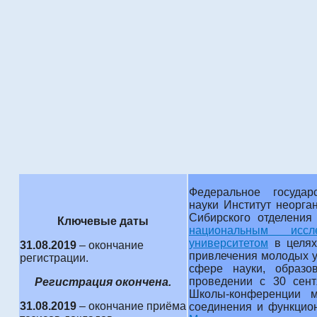
Федеральное государ
науки Институт неорга
Сибирского отделени
Ключевые даты
национальным иссле
университетом
в целях
31.08.2019
– окончание
привлечения молодых у
регистрации.
сфере науки, образо
проведении с 30 сен
Регистрация окончена.
Школы-конференции м
31.08.2019
– окончание приёма
соединения и функцио