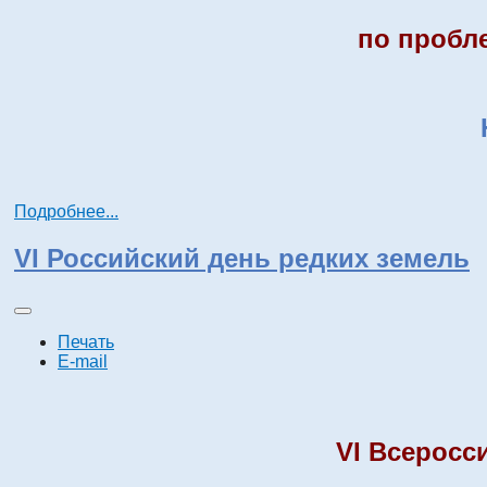
по пробл
Подробнее...
VI Российский день редких земель
Печать
E-mail
V
I
Всеросс