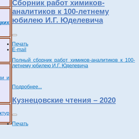
Сборник работ химиков-
аналитиков к 100-летнему
юбилею И.Г. Юделевича
дких
Печать
E-mail
Полный сборник работ химиков-аналитиков к 100-
летнему юбилею И.Г. Юделевича
ри и
Подробнее...
Кузнецовские чтения – 2020
ктур
Печать