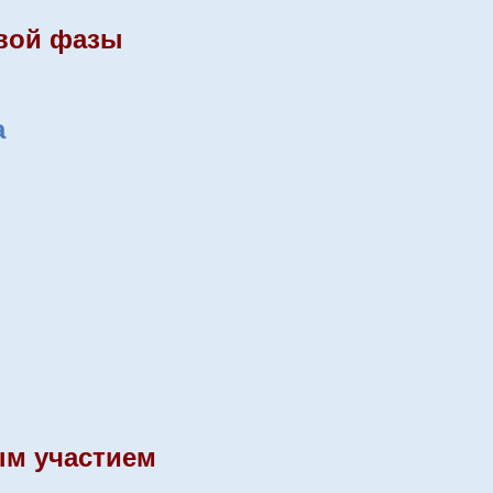
овой фазы
а
ым участием