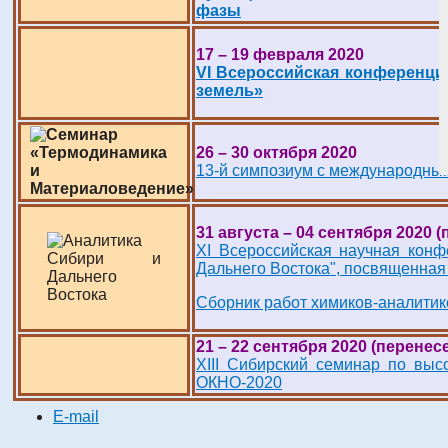
фазы
17 – 19 февраля 2020
VI Всероссийская конференци
земель»
26 – 30 октября 2020
13-й симпозиум с международны
31 августа – 04 сентября 2020 
XI Всероссийская научная кон
Дальнего Востока", посвященная
Сборник работ химиков-аналитик
21 – 22 сентября 2020 (перенес
XIII Сибирский семинар по выс
ОКНО-2020
E-mail