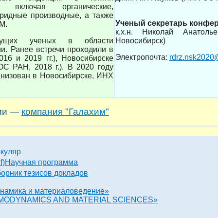
, включая органические,
бридные производные, а также
Ученый секретарь конфе
М.
к.х.н. Николай Анато
дущих ученых в области
Новосибирск)
и. Ранее встречи проходили в
Электропочта:
rdrz.nsk2020
6 и 2019 гг.), Новосибирске
С РАН, 2018 г.). В 2020 году
анизован в Новосибирске, ИНХ
ции —
компания "Галахим"
куляр
Научная программа
орник тезисов докладов
инамика и материаловедение»
 «THERMODYNAMICS AND MATERIAL SCIENCES»