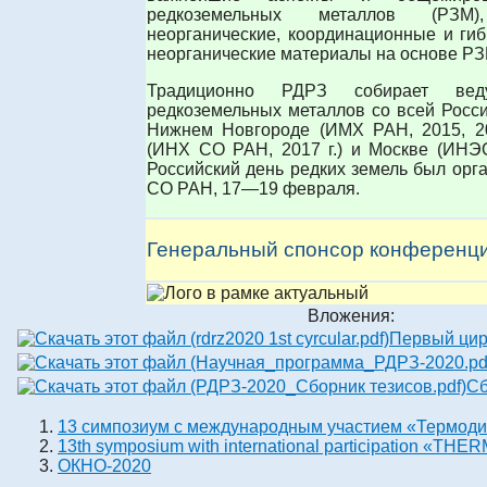
редкоземельных металлов (РЗМ)
неорганические, координационные и ги
неорганические материалы на основе РЗ
Традиционно РДРЗ собирает ве
редкоземельных металлов со всей Росси
Нижнем Новгороде (ИМХ РАН, 2015, 201
(ИНХ СО РАН, 2017 г.) и Москве (ИНЭО
Российский день редких земель был орг
СО РАН, 17—19 февраля.
Генеральный спонсор конферен
Вложения:
Первый цир
Сб
13 симпозиум с международным участием «Термод
13th symposium with international participation
ОКНО-2020