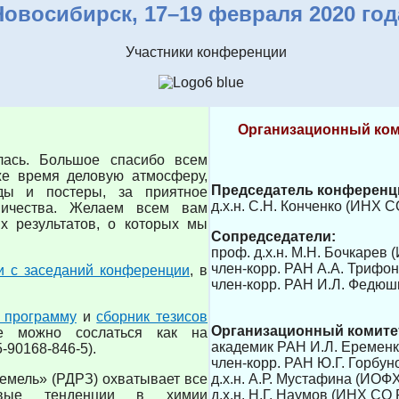
Новосибирск, 17–19 февраля 2020 год
Организационный ком
ась. Большое спасибо всем
же время деловую атмосферу,
Председатель
конференц
ды и постеры, за приятное
д.х.н. С.Н. Конченко (ИНХ 
ичества. Желаем всем вам
х результатов, о которых мы
Сопредседатели
:
проф. д.х.н. М.Н. Бочкарев
член-корр. РАН А.А. Трифо
и с заседаний конференции
, в
член-корр. РАН И.Л. Федюш
 программу
и
сборник тезисов
Организационный комите
е можно сослаться как на
академик РАН И.Л. Еремен
-90168-846-5).
член-корр. РАН Ю.Г. Горбу
емель» (РДРЗ) охватывает все
д.х.н. А.Р. Мустафина (ИОФ
вые тенденции в химии
д.х.н. Н.Г. Наумов (ИНХ СО