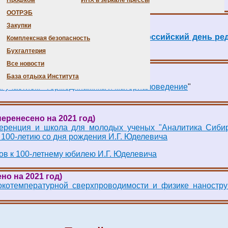
Профком
ИНХ в зеркале прессы
ООТРЭБ
Закупки
я с международным участием «VI Российский день ре
Комплексная безопасность
Бухгалтерия
Все новости
База отдыха Института
м участием "Термодинамика и материаловедение
"
(перенесено на 2021 год)
ференция и школа для молодых ученых "Аналитика Сиби
 100-летию со дня рождения И.Г. Юделевича
ов к 100-летнему юбилею И.Г. Юделевича
ено на
2021 год
)
окотемпературной сверхпроводимости и физике наностру