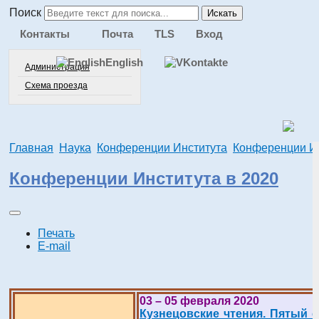
Поиск
Искать
Контакты
Почта
TLS
Вход
English
Администрация
Схема проезда
Главная
Наука
Конференции Института
Конференции Ин
Конференции Института в 2020
Печать
E-mail
03 – 05 февраля 2020
Кузнецовские чтения. Пятый 