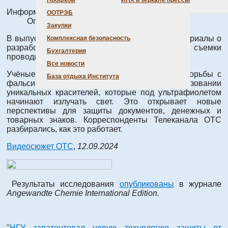
Профком
ИНХ в зеркале прессы
Информация о материале
ООТРЭБ
Опубликовано: 13 сентября 2024
Закупки
В выпуске телеканала ОТС Новосибирск - материалы о
Комплексная безопасность
разработке сотрудников ИНХ СО РАН и НГУ, съемки
Бухгалтерия
проводились в ИНХ СО РАН.
Все новости
Учёные представили инновационный метод борьбы с
База отдыха Института
фальсификациями. Он основан на использовании
уникальных красителей, которые под ультрафиолетом
начинают излучать свет. Это открывает новые
перспективы для защиты документов, денежных и
товарных знаков. Корреспонденты Телеканала ОТС
разбирались, как это работает.
Видеосюжет ОТС
,
12.09.2024
Результаты исследования
опубликованы
в журнале
Angewandte Chemie International Edition.
"
НГУ запатентовал новую технологию защиты от