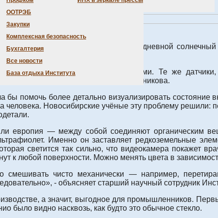
а - в репортаже
Вести Новосибирск
(22.04.2026).
Профком
ИНХ в зеркале прессы
ООТРЭБ
Закупки
Комплексная безопасность
 способ искусственно моделировать дневной солнечный 
Бухгалтерия
ом будущее диагностической медицины.
Все новости
более удобными, более эффективными. Те же датчики,
База отдыха Института
рганической химии СО РАН Анна Овчинникова.
а бы помочь более детально визуализировать состояние вн
 человека. Новосибирские учёные эту проблему решили: по
одетали.
или европия — между собой соединяют органическим вещ
льтрафиолет. Именно он заставляет редкоземельные элем
которая светится так сильно, что видеокамера покажет вр
нут к любой поверхности. Можно менять цвета в зависимост
 смешивать чисто механически — например, перетиран
едовательно», - объясняет старший научный сотрудник Ин
оизводстве, а значит, выгодное для промышленников. Пер
о было видно насквозь, как будто это обычное стекло.