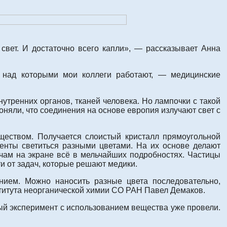
свет. И достаточно всего капли», — рассказывает Анна
 над которыми мои коллеги работают, — медицинские
утренних органов, тканей человека. Но лампочки с такой
няли, что соединения на основе европия излучают свет c
еством. Получается слоистый кристалл прямоугольной
енты светиться разными цветами. На их основе делают
ачам на экране всё в мельчайших подробностях. Частицы
и от задач, которые решают медики.
ием. Можно наносить разные цвета последовательно,
ститута неорганической химии СО РАН Павел Демаков.
вый эксперимент с использованием вещества уже провели.