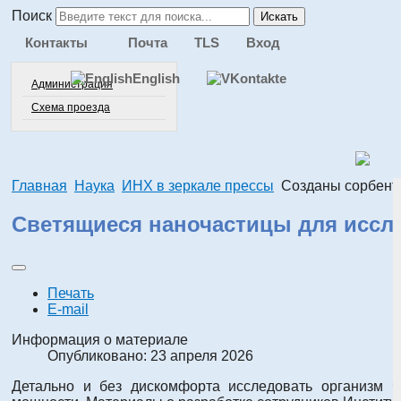
Поиск
Искать
Контакты
Почта
TLS
Вход
English
Администрация
Схема проезда
Главная
Наука
ИНХ в зеркале прессы
Созданы сорбенты
Светящиеся наночастицы для иссл
Печать
E-mail
Информация о материале
Опубликовано: 23 апреля 2026
Детально и без дискомфорта исследовать организм ч