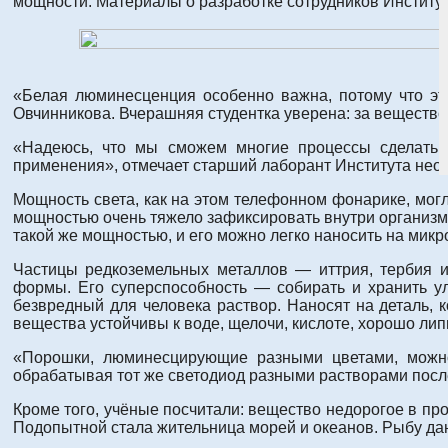
мощности. Материалы о разработке сотрудников Институт
«Белая люминесценция особенно важна, потому что это
Овчинникова. Вчерашняя студентка уверена: за веществ
«Надеюсь, что мы сможем многие процессы сделать 
применения», отмечает старший лаборант Института нео
Мощность света, как на этом телефонном фонарике, могл
мощностью очень тяжело зафиксировать внутри организма
такой же мощностью, и его можно легко наносить на микр
Частицы редкоземельных металлов — иттрия, тербия 
формы. Его суперспособность — собирать и хранить у
безвредный для человека раствор. Наносят на деталь, 
вещества устойчивы к воде, щелочи, кислоте, хорошо лип
«Порошки, люминесцирующие разными цветами, можно
обрабатывая тот же светодиод разными растворами посл
Кроме того, учёные посчитали: вещество недорогое в пр
Подопытной стала жительница морей и океанов. Рыбу дани