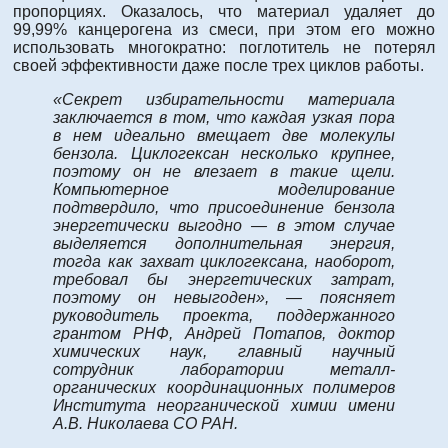
пропорциях. Оказалось, что материал удаляет до
99,99% канцерогена из смеси, при этом его можно
использовать многократно: поглотитель не потерял
своей эффективности даже после трех циклов работы.
«Секрет избирательности материала
заключается в том, что каждая узкая пора
в нем идеально вмещает две молекулы
бензола. Циклогексан несколько крупнее,
поэтому он не влезает в такие щели.
Компьютерное моделирование
подтвердило, что присоединение бензола
энергетически выгодно — в этом случае
выделяется дополнительная энергия,
тогда как захват циклогексана, наоборот,
требовал бы энергетических затрат,
поэтому он невыгоден», — поясняет
руководитель проекта, поддержанного
грантом РНФ, Андрей Потапов, доктор
химических наук, главный научный
сотрудник лаборатории металл-
органических координационных полимеров
Института неорганической химии имени
А.В. Николаева СО РАН.