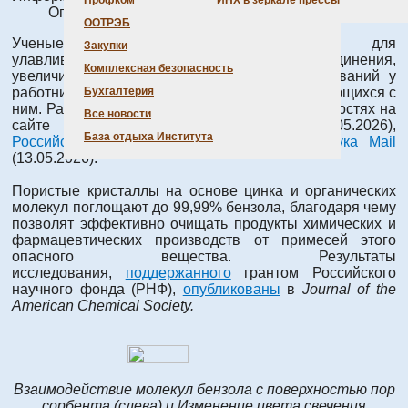
Профком
ИНХ в зеркале прессы
Опубликовано: 14 мая 2026
ООТРЭБ
Ученые создали материал-поглотитель для
Закупки
улавливания бензола — токсичного соединения,
Комплексная безопасность
увеличивающего риск онкологических заболеваний у
работников химических производств, сталкивающихся с
Бухгалтерия
ним. Разработка сотрудников Института - в новостях на
Все новости
сайте
Российского научного фонда
(13.05.2026),
База отдыха Института
Российской академии наук
(13.05.2026),
Наука Mail
(13.05.2026).
Пористые кристаллы на основе цинка и органических
молекул поглощают до 99,99% бензола, благодаря чему
позволят эффективно очищать продукты химических и
фармацевтических производств от примесей этого
опасного вещества. Результаты
исследования,
поддержанного
грантом Российского
научного фонда (РНФ),
опубликованы
в
Journal of the
American Chemical Society.
Взаимодействие молекул бензола с поверхностью пор
сорбента (слева) и Изменение цвета свечения