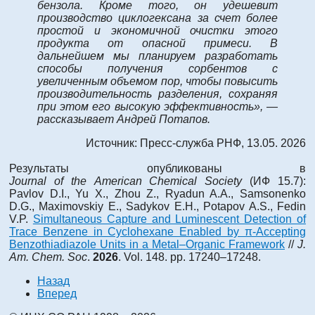
бензола. Кроме того, он удешевит
производство циклогексана за счет более
простой и экономичной очистки этого
продукта от опасной примеси. В
дальнейшем мы планируем разработать
способы получения сорбентов с
увеличенным объемом пор, чтобы повысить
производительность разделения, сохраняя
при этом его высокую эффективность», —
рассказывает Андрей Потапов.
Источник: Пресс-служба РНФ, 13.05. 2026
Результаты опубликованы в
Journal
of
the
American
Chemical
Society
(ИФ 15.7):
Pavlov D.I., Yu X., Zhou Z., Ryadun A.A., Samsonenko
D.G., Maximovskiy E., Sadykov E.H., Potapov A.S., Fedin
V.P.
Simultaneous Capture and Luminescent Detection of
Trace Benzene in Cyclohexane Enabled by π-Accepting
Benzothiadiazole Units in a Metal–Organic Framework
//
J.
Am. Chem. Soc
.
2026
. Vol. 148. pp. 17240–17248.
Назад
Вперед