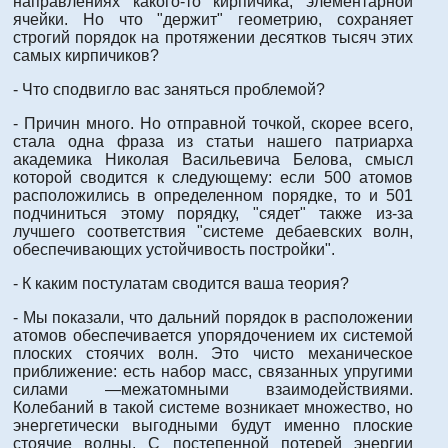
направлениях какого-то кирпичика, элементарной
ячейки. Но что "держит" геометрию, сохраняет
строгий порядок на протяжении десятков тысяч этих
самых кирпичиков?
- Что сподвигло вас заняться проблемой?
- Причин много. Но отправной точкой, скорее всего,
стала одна фраза из статьи нашего патриарха
академика Николая Васильевича Белова, смысл
которой сводится к следующему: если 500 атомов
расположились в определенном порядке, то и 501
подчиниться этому порядку, "сядет" также из-за
лучшего соответствия "системе дебаевских волн,
обеспечивающих устойчивость постройки".
- К каким постулатам сводится ваша теория?
- Мы показали, что дальний порядок в расположении
атомов обеспечивается упорядочением их системой
плоских стоячих волн. Это чисто механическое
приближение: есть набор масс, связанных упругими
силами —межатомными взаимодействиями.
Колебаний в такой системе возникает множество, но
энергетически выгодными будут именно плоские
стоячие волны. С постепенной потерей энергии