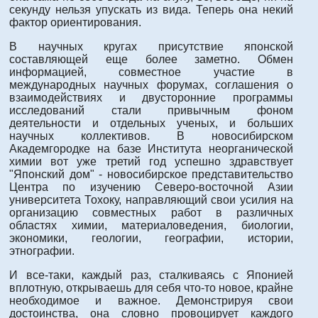
секунду нельзя упускать из вида. Теперь она некий
фактор ориентирования.
В научных кругах присутствие японской
составляющей еще более заметно. Обмен
информацией, совместное участие в
международных научных форумах, соглашения о
взаимодействиях и двусторонние программы
исследований стали привычным фоном
деятельности и отдельных ученых, и больших
научных коллективов. В новосибирском
Академгородке на базе Института неорганической
химии вот уже третий год успешно здравствует
"Японский дом" - новосибирское представительство
Центра по изучению Северо-восточной Азии
университета Тохоку, направляющий свои усилия на
организацию совместных работ в различных
областях химии, материаловедения, биологии,
экономики, геологии, географии, истории,
этнографии.
И все-таки, каждый раз, сталкиваясь с Японией
вплотную, открываешь для себя что-то новое, крайне
необходимое и важное. Демонстрируя свои
достоинства, она словно провоцирует каждого