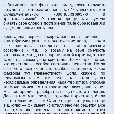
- Возможно, тот факт, что нам удалось получить
результаты, которые оценены как "крупный вклад в
фундаментальную кристаллографию и
кристаллохимию". А говоря проще, мы сумели
сказать свое слово в постижении тайн образования и
существования кристалла.
Кристаллы широко распространены в природе —
они образуют разные геологические породы, почти
все металлы находятся в кристаллическом
состоянии и т.д. Но возьму на себя смелость
утверждать, что до сих пор нет ясной картины, что же
такое на самом деле кристалл. Всеми признается,
что кристалл — особое состояние вещества. Но за
счет чего возникает это особое состояние, какие
факторы тут главенствуют? Если, скажем, по
идеальным газам все точно рассчитано, даны
необходимые определения, характеристики, описана
термодинамика, то по кристаллу таких данных нет.
Мы постарались разобраться в сути этого явления.
Дело в том, что прежде подходы к кристаллу были
чисто геометрические. Самое общее, что узнают еще
в школах — он имеет кристаллическую решетку. Все
знают, что такое решетка — это повторяемость в трех