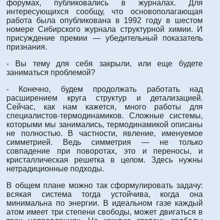
форумах, публиковались в журналах. Для
интересующихся сообщу, что основополагающая
работа была опубликована в 1992 году в шестом
номере Сибирского журнала структурной химии. И
присуждение премии — убедительный показатель
признания.
- Вы тему для себя закрыли, или еще будете
заниматься проблемой?
- Конечно, будем продолжать работать над
расширением круга структур и детализацией.
Сейчас, как нам кажется, много работы для
специалистов-термодинамиков. Сложные системы,
которыми мы занимались, термодинамикой описаны
не полностью. В частности, явление, именуемое
симметрией. Ведь симметрия — не только
совпадение при поворотах, это и переносы, и
кристаллическая решетка в целом. Здесь нужны
нетрадиционные подходы.
В общем плане можно так сформулировать задачу:
всякая система тогда устойчива, когда она
минимальна по энергии. В идеальном газе каждый
атом имеет три степени свободы, может двигаться в