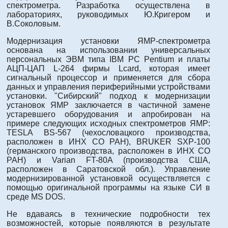
спектрометра. Разработка осуществлена в
лабораториях, руководимых Ю.Кригером и
В.Соколовым.
Модернизация установки ЯМР-спектрометра
основана на использовании универсальных
персональных ЭВМ типа IBM PC Pentium и платы
АЦП-ЦАП L-264 фирмы Lcard, которая имеет
сигнальный процессор и применяется для сбора
данных и управления периферийными устройствами
установки. "Сибирский" подход к модернизации
установок ЯМР заключается в частичной замене
устаревшего оборудования и апробирован на
примере следующих исходных спектрометров ЯМР:
TESLA BS-567 (чехословацкого производства,
расположен в ИНХ СО РАН), BRUKER SXP-100
(германского производства, расположен в ИНХ СО
РАН) и Varian FT-80A (производства США,
расположен в Саратовской обл.). Управление
модернизированной установкой осуществляется с
помощью оригинальной программы на языке СИ в
среде MS DOS.
Не вдаваясь в технические подробности тех
возможностей, которые появляются в результате