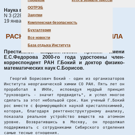
Профком
ИНХ в зеркале прессы
ООТРЭБ
Наука в Сибири
N 3 (2289)
Закупки
19 января 2001 г.
Комплексная безопасность
Бухгалтерия
РАСКРЫВАЯ ЗАГАДКИ КРИСТАЛЛА
Все новости
База отдыха Института
Престижной академической премии имени
Е.С.Федорова 2000-го года удостоены член-
корреспондент РАН Г.Бокий и доктор физико-
математических наук С.Борисов.
Георгий Борисович Бокий - один из организаторов
Института неорганической химии СО РАН. Пять лет он
проработал в ИНХе, исповедуя мудрый принцип
"руководить - значит предвидеть", и успел многое
сделать за этот небольшой срок. Как ученый Г.Бокий
рос вместе с формирующейся наукой кристаллохимией,
которая, благодаря рентгеноструктурному анализу,
показала реальное устройство веществ на атомном
уровне. Возвратившись в Москву, он продолжал
поддерживать с сотрудниками Сибирского отделения
самые тесные отношения.