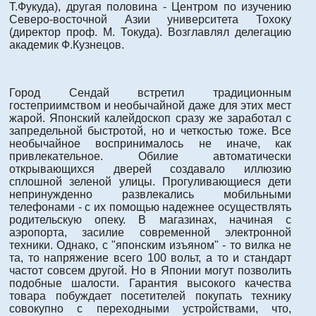
Т.Фукуда), другая половина - Центром по изучению
Северо-восточной Азии университета Тохоку
(директор проф. М. Токуда). Возглавлял делегацию
академик Ф.Кузнецов.
Город Сендай встретил традиционным
гостеприимством и необычайной даже для этих мест
жарой. Японский калейдоскоп сразу же заработал с
запредельной быстротой, но и четкостью тоже. Все
необычайное воспринималось не иначе, как
привлекательное. Обилие автоматически
открывающихся дверей создавало иллюзию
сплошной зеленой улицы. Прогуливающиеся дети
непринужденно развлекались мобильными
телефонами - с их помощью надежнее осуществлять
родительскую опеку. В магазинах, начиная с
аэропорта, засилие современной электронной
техники. Однако, с "японским изъяном" - то вилка не
та, то напряжение всего 100 вольт, а то и стандарт
частот совсем другой. Но в Японии могут позволить
подобные шалости. Гарантия высокого качества
товара побуждает посетителей покупать технику
совокупно с переходными устройствами, что,