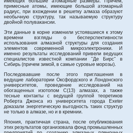
имеющих большие атомарные размеры. Причем,
примесные атомы, имеющие большой атомарный
радиус, при вхождении в решетку алмаза образуют
необычную структуру, так называемую структуру
двойной полувакансии.
Эти данные в корне изменили устоявшиеся к этому
времени взгляды о бесперспективности
использования алмазной структуры для создания
элементов современной микроэлектроники. И
именно результаты исследований привели ведущих
специалистов известной компании "Де Бирс" в
Сибирь (причем зимой, в самые суровые морозы).
Последовавшие после этого приглашения в
ведущие лаборатории Оксфордского и Лондонского
университетов, проведение исследований на
обогащенных изотопом С(13) алмазах, а также
тесные контакты с ведущей группой теоретиков
Роберта Джонса из университета города Exeter
доказали энергетическую выгодность таких структур
не только в алмазе, но и в кремнии.
Япония, практичная страна, после опубликования
этих результатов организовала фонд промышленных
предприятий по созданию алмазных пленочных