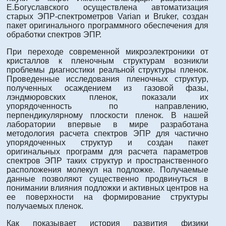
Е.Богуславского осуществлена автоматизация
старых ЭПР-спектрометров Varian и Bruker, создан
пакет оригинального программного обеспечения для
обработки спектров ЭПР.
При переходе современной микроэлектроники от
кристаллов к пленочным структурам возникли
проблемы диагностики реальной структуры пленок.
Проведенные исследования пленочных структур,
полученных осаждением из газовой фазы,
лэндмюровских пленок, показали их
упорядоченность по направлению,
перпендикулярному плоскости пленок. В нашей
лаборатории впервые в мире разработана
методология расчета спектров ЭПР для частично
упорядоченных структур и создан пакет
оригинальных программ для расчета параметров
спектров ЭПР таких структур и пространственного
расположения молекул на подложке. Получаемые
данные позволяют существенно продвинуться в
понимании влияния подложки и активных центров на
ее поверхности на формирование структуры
получаемых пленок.
Как показывает история развития физики