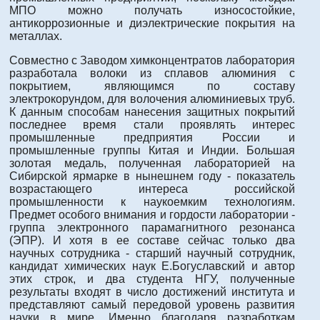
МПО можно получать износостойкие,
антикоррозионные и диэлектрические покрытия на
металлах.
Совместно с Заводом химконцентратов лаборатория
разработала волоки из сплавов алюминия с
покрытием, являющимся по составу
электрокорундом, для волочения алюминиевых труб.
К данным способам нанесения защитных покрытий
последнее время стали проявлять интерес
промышленные предприятия России и
промышленные группы Китая и Индии. Большая
золотая медаль, полученная лабораторией на
Сибирской ярмарке в нынешнем году - показатель
возрастающего интереса российской
промышленности к наукоемким технологиям.
Предмет особого внимания и гордости лаборатории -
группа электронного парамагнитного резонанса
(ЭПР). И хотя в ее составе сейчас только два
научных сотрудника - старший научный сотрудник,
кандидат химических наук Е.Богуславский и автор
этих строк, и два студента НГУ, полученные
результаты входят в число достижений института и
представляют самый передовой уровень развития
науки в мире. Именно благодаря разработкам