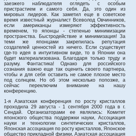
заезжего наблюдателя оглядеть с особым
пристрастием и самого себя. Да, это один из
мировых лидеров. Как заметил еще в советское
время известный журналист Всеволод Овчинников,
если американцы измеряют эффективность
временем, то японцы - степенью минимизации
пространства. Быстродействие и минимизация! За
теми же японцами закрепилась репутация
создателей ценностей из ничего. Если существует
где-то идея в интуитивном виде, то в Японии она
будет материализована. Благодаря только труду и
разуму. Фантастика! Однако для российского
сознания важно еще так оценить своего партнера,
чтобы и для себя оставить не самое плохое место
под солнцем. Но об этом несколько попозже, а
сейчас переключим внимание на нашу
конференцию.
1-я Азиатская конференция по росту кристаллов
проходила 29 августа - 1 сентября 2000 года в г.
Сендай. Организаторами ее являлись: Комитет
японского общества поддержки науки, Ассоциация
науки и технологии синтетических кристаллов,
Японская ассоциация по росту кристаллов, Японское
общество прикладной физики, Азиатская ассоциация