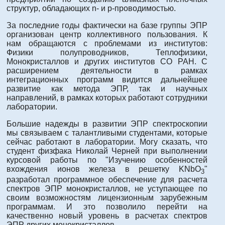
структур, обладающих n- и p-проводимостью.
За последние годы фактически на базе группы ЭПР
организован центр коллективного пользования. К
нам обращаются с проблемами из институтов:
Физики полупроводников, Теплофизики,
Монокристаллов и других институтов СО РАН. С
расширением деятельности в рамках
интеграционных программ видится дальнейшее
развитие как метода ЭПР, так и научных
направлений, в рамках которых работают сотрудники
лаборатории.
Большие надежды в развитии ЭПР спектроскопии
мы связываем с талантливыми студентами, которые
сейчас работают в лаборатории. Могу сказать, что
студент физфака Николай Черней при выполнении
курсовой работы по "Изучению особенностей
вхождения ионов железа в решетку KNbO
"
3
разработал программное обеспечение для расчета
спектров ЭПР монокристаллов, не уступающее по
своим возможностям лицензионным зарубежным
программам. И это позволило перейти на
качественно новый уровень в расчетах спектров
ЭПР других монокристаллов.