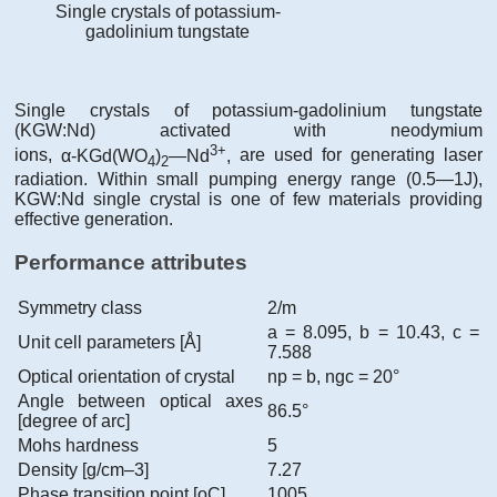
Single crystals of potassium-
gadolinium tungstate
Single crystals of potassium-gadolinium tungstate
(KGW:Nd) activated with neodymium
3+
ions,
α-KGd(WO
)
—Nd
,
are used for generating laser
4
2
radiation. Within small pumping energy range
(0.5—1J)
,
KGW:Nd single crystal is one of few materials providing
effective generation.
Performance attributes
Symmetry class
2/m
a = 8.095, b = 10.43, c =
Unit cell parameters [Å]
7.588
Optical orientation of crystal
np = b, ngc = 20°
Angle between optical axes
86.5°
[degree of arc]
Mohs hardness
5
Density [g/cm–3]
7.27
Phase transition point [oC]
1005