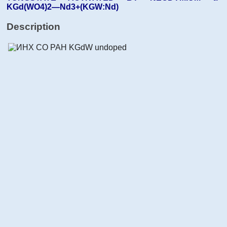
KGd(WO4)2—Nd3+(KGW:Nd)
Description