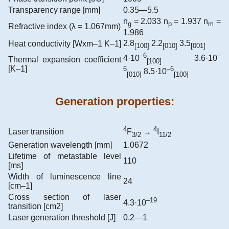
Transparency range [mm]
0.35—5.5
n
= 2.033 n
= 1.937 n
=
g
p
m
Refractive index (λ = 1.067mm)
1.986
2.8
2.2
3.5
Heat conductivity [Wxm–1 K–1]
[100]
[010]
[001]
–6
–
4·10
3.6·10
Thermal expansion coefficient
[100]
[K–1]
6
–6
8.5·10
[010]
[100]
Generation properties:
4
4
Laser transition
F
→
I
3/2
11/2
Generation wavelength [mm]
1.0672
Lifetime of metastable level
110
[ms]
Width of luminescence line
24
[cm–1]
Cross section of laser
–19
4.3·10
transition [cm2]
Laser generation threshold [J]
0,2—1