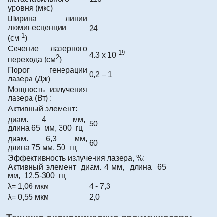
уровня (мкс)
Ширина линии
люминесценции
24
-1
(см
)
Сечение лазерного
-19
4.3 x 10
2
перехода (см
)
Порог генерации
0,2 – 1
лазера (Дж)
Мощность излучения
лазера (Вт) :
Aктивный элемент:
диам. 4 мм,
50
длина 65 мм, 300 гц
диам. 6,3 мм,
60
длина 75 мм, 50 гц
Эффективность излучения лазера, %:
Aктивный элемент: диам. 4 мм, длина 65
мм, 12.5-300 гц
λ= 1,06 мкм
4 - 7,3
λ= 0,55 мкм
2,0