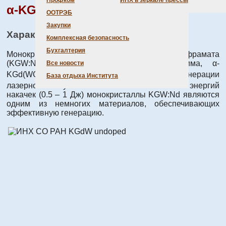
Профком
ИНХ в зеркале прессы
3+
α-KGd(WO
)
- Nd
(KGW:Nd)
4
2
ООТРЭБ
Закупки
Характеристика
Комплексная безопасность
Бухгалтерия
Монокристаллы калий-гадолиниевого вольфрамата
(KGW:Nd), активированные ионами неодима, α-
Все новости
3+
KGd(WO
)
- Nd
, используются для генерации
База отдыха Института
4
2
лазерного излучения. В области небольших энергий
накачек (0.5 – 1 Дж) монокристаллы KGW:Nd являются
одним из немногих материалов, обеспечивающих
эффективную генерацию.