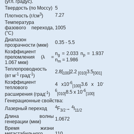
(угл. градус).
Твердость (по Моссу)
5
3
7.27
Плотность (г/см
)
Температура
фазового перехода,
1005
(°C)
Диапазон
0.35 - 5.5
прозрачности (мкм)
Коэффициент
n
= 2.033 n
= 1.937
g
p
преломления (λ =
n
= 1.986
m
1.067 мкм)
Теплопроводность
2.8[
]2.2
3.5
100
[010]
[001]
-1
-1
(вт м
град
)
Коэффициент
-6
-
4 x10
3.6 x 10
[100]
теплового
6
-6
8.5 x 10
-1
[010]
[100]
расширения (град
)
Генерационные свойства:
4
4
Лазерный переход
F
→
I
3/2
11/2
Длина волны
1.0672
генерации (мкм)
Время жизни
метастабильного
110