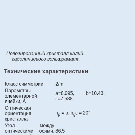
Нелегированный кристалл калий-
гадолиниевого вольфрамата
Технические характеристики
Класс симметрии
2/m
Параметры
a=8.095, b=10.43,
элементарной
c=7.588
ячейки, Å
Оптическая
n
= b, n
c = 20°
ориентация
p
g
кристалла
Угол между
оптическими осями,
86.5