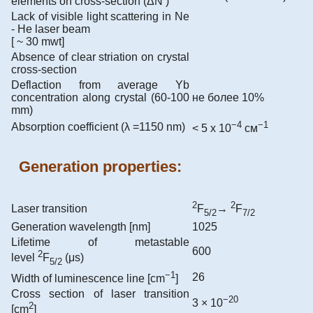
elements on cross-section (ΔN )
Lack of visible light scattering in Ne
- He laser beam
[ ~ 30 mwt]
Absence of clear striation on crystal
cross-section
Deflaction from average Yb
concentration along crystal (60-100
не более 10%
mm)
−4
−1
Absorption coefficient (λ =1150 nm)
< 5 х 10
см
Generation properties:
2
2
Laser transition
F
→
F
5/2
7/2
Generation wavelength [nm]
1025
Lifetime of metastable
600
2
level
F
(μs)
5/2
−1
26
Width of luminescence line [cm
]
Cross section of laser transition
−20
3 × 10
2
[сm
]