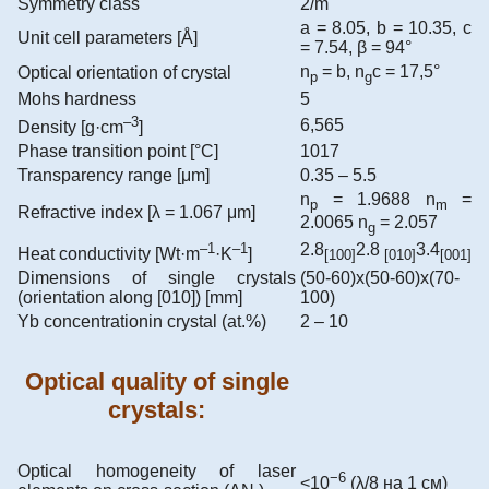
Symmetry class
2/m
а = 8.05, b = 10.35, c
Unit cell parameters [Å]
= 7.54, β = 94°
n
= b, n
c = 17,5°
Optical orientation of crystal
p
g
Mohs hardness
5
–3
6,565
Density [g·cm
]
Phase transition point [°C]
1017
Transparency range [μm]
0.35 – 5.5
n
= 1.9688 n
=
p
m
Refractive index [λ = 1.067 μm]
2.0065 n
= 2.057
g
–1
–1
2.8
2.8
3.4
Heat conductivity [Wt·m
·K
]
[100]
[010]
[001]
Dimensions of single crystals
(50-60)х(50-60)х(70-
(orientation along [010]) [mm]
100)
Yb concentrationin crystal (at.%)
2 – 10
Optical quality of single
crystals:
Optical homogeneity of laser
−6
<10
(λ/8 на 1 см)