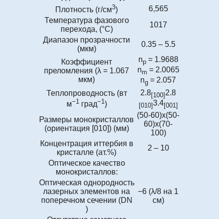
3
6,565
Плотность (г/см
)
Температура фазового
1017
перехода, (°C)
Диапазон прозрачности
0.35 – 5.5
(мкм)
n
= 1.9688
Коэффициент
p
n
= 2.0065
преломления (λ = 1.067
m
мкм)
n
= 2.057
g
2.8
2.8
Теплопроводность (вт
[100]
−1
−1
3.4
м
град
)
[010]
[001]
(50-60)х(50-
Размеры монокристаллов
60)х(70-
(ориентация [010]) (мм)
100)
Концентрация иттербия в
2 – 10
кристалле (ат.%)
Оптическое качество
монокристаллов:
Оптическая однородность
лазерных элементов на
−6 (λ/8 на 1
поперечном сечении (DN
см)
)