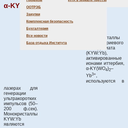
Профком
ИНХ в зеркале прессы
3+
α-KY(WO
)
- Yb
(KYW:Yb)
4
2
ООТРЭБ
Закупки
Характеристика
Комплексная безопасность
Бухгалтерия
Все новости
Монокристаллы
калий-иттриевого
База отдыха Института
вольфрамата
(KYW:Yb),
активированные
ионами иттербия,
α-KY(WO
)
–
4
2
3+
Yb
,
используются в
лазерах для
генерации
ультракоротких
импульсов (50–
200 ф.сек).
Монокристаллы
KYW:Yb
являются