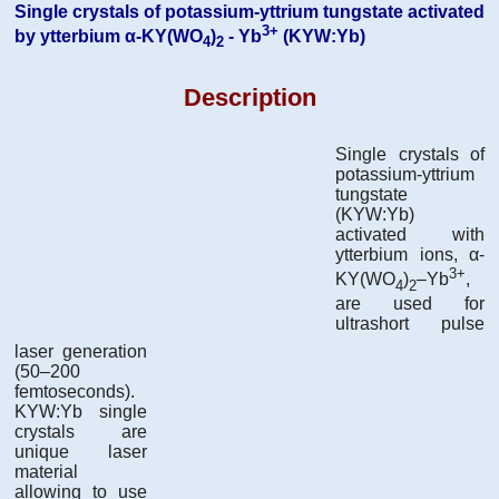
Single crystals of potassium-yttrium tungstate activated
3+
by ytterbium α-KY(WO
)
- Yb
(KYW:Yb)
4
2
Description
Single crystals of
potassium-yttrium
tungstate
(KYW:Yb)
activated with
ytterbium ions, α-
3+
KY(WO
)
–Yb
,
4
2
are used for
ultrashort pulse
laser generation
(50–200
femtoseconds).
KYW:Yb single
crystals are
unique laser
material
allowing to use