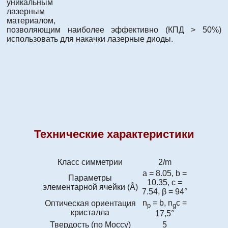
уникальным
лазерным
материалом,
позволяющим наиболее эффективно (КПД > 50%)
использовать для накачки лазерные диоды.
Технические характеристики
Класс симметрии
2/m
а = 8.05, b =
Параметры
10.35, c =
элементарной ячейки (Å)
7.54, β = 94°
n
= b, n
c =
Оптическая ориентация
p
g
кристалла
17,5°
Твердость (по Моссу)
5