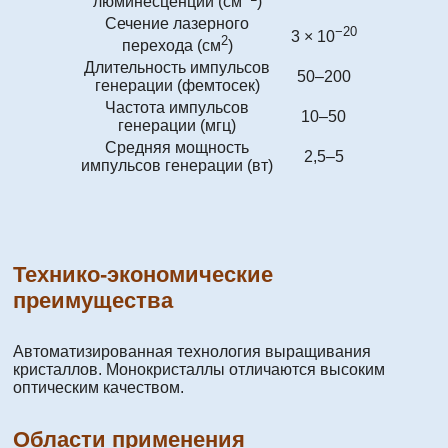
люминесценции (см
)
Сечение лазерного
−20
3 × 10
2
перехода (см
)
Длительность импульсов
50–200
генерации (фемтосек)
Частота импульсов
10–50
генерации (мгц)
Средняя мощность
2,5–5
импульсов генерации (вт)
Технико-экономические
преимущества
Автоматизированная технология выращивания
кристаллов. Монокристаллы отличаются высоким
оптическим качеством.
Области применения