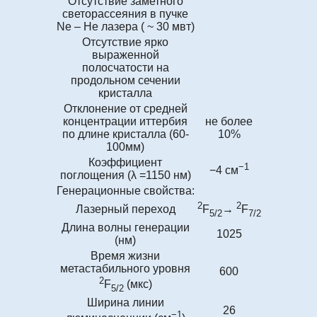
Отсутствие заметного
светорассеяния в пучке
Ne – He лазера ( ~ 30 мвт)
Отсутствие ярко
выраженной
полосчатости на
продольном сечении
кристалла
Отклонение от средней
концентрации иттербия
не более
по длине кристалла (60-
10%
100мм)
Коэффициент
−1
−4 см
поглощения (λ =1150 нм)
Генерационные свойства:
2
2
Лазерный переход
F
→
F
5/2
7/2
Длина волны генерации
1025
(нм)
Время жизни
метастабильного уровня
600
2
F
(мкс)
5/2
Ширина линии
26
−1