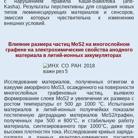
с нарушением правила Каши-Вавилова (anti-
Kasha). Результаты перспективны для создания новых
типов люминесцирующих материалов и сенсоров,
эмиссия которых чувствительна к изменению
внешних условий.
Влияние размера частиц MoS
2
на многослойном
графене
на электрохимические свойства анодного
материала
в литий-ионных аккумуляторах
Исследование материалов, полученных отжигом в
вакууме аморфного MoS3, осажденного на поверхности
многослойных графеновых частиц, выявило
формирование слоев MoS2 и увеличение их размера с
ростом температуры от 500 до 1000 °C. Испытания
материалов в литий-ионных полуячейках показали
постепенную деградацию материалов MoS2/графен,
полученных при 500 и 800°C, и стабильную работу
материала, синтезированного при 1000°C, даже при
высоких плотностях тока. Исследование кривых заряда-
разряда и данных квантово-химических расчетов