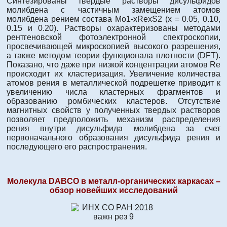
Синтезированы твердые растворы дисульфидов
молибдена с частичным замещением атомов
молибдена рением состава Mo1-xRexS2 (x = 0.05, 0.10,
0.15 и 0.20). Растворы охарактеризованы методами
рентгеновской фотоэлектронной спектроскопии,
просвечивающей микроскопией высокого разрешения,
а также методом теории функционала плотности (DFT).
Показано, что даже при низкой концентрации атомов Re
происходит их кластеризация. Увеличение количества
атомов рения в металлической подрешетке приводит к
увеличению числа кластерных фрагментов и
образованию ромбических кластеров. Отсутствие
магнитных свойств у полученных твердых растворов
позволяет предположить механизм распределения
рения внутри дисульфида молибдена за счет
первоначального образования дисульфида рения и
последующего его распространения.
Молекула DABCO в металл-органических каркасах –
обзор новейших исследований