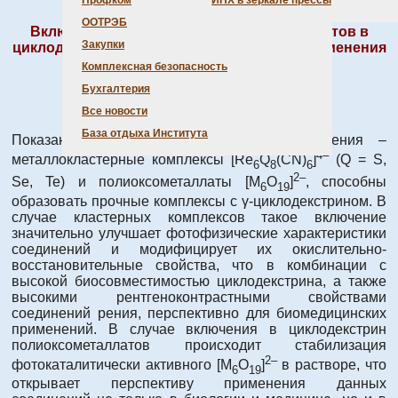
Профком
ИНХ в зеркале прессы
ООТРЭБ
Включение кластеров и полиоксометаллатов в
Закупки
циклодекстрины – новые возможности применения
в биологии и медицине
Комплексная безопасность
Бухгалтерия
Все новости
База отдыха Института
Показано, что структурно близкие соединения –
4–
металлокластерные комплексы [Re
Q
(CN)
]
(Q = S,
6
8
6
2–
Se, Te) и полиоксометаллаты [M
O
]
, способны
6
19
образовать прочные комплексы с γ-циклодекстрином. В
случае кластерных комплексов такое включение
значительно улучшает фотофизические характеристики
соединений и модифицирует их окислительно-
восстановительные свойства, что в комбинации с
высокой биосовместимостью циклодекстрина, а также
высокими рентгеноконтрастными свойствами
соединений рения, перспективно для биомедицинских
применений. В случае включения в циклодекстрин
полиоксометаллатов происходит стабилизация
2–
фотокаталитически активного [M
O
]
в растворе, что
6
19
открывает перспективу применения данных