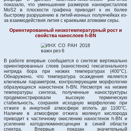
показало, что уменьшение размеров нанокристаллов
MoS2 в плоскости графена приводит к их более
быстрому разрушению в литий-ионных полуячейках из-
за взаимодействия лития с краевыми атомами серы.
Ориентированный низкотемпературный рост и
свойства
наноcлоев
h-BN
В работе впервые сообщается о синтезе вертикально
ориентированных слоев (наностенок) гексагонального
нитрида бора при низких температурах (400°C).
Обнаружено, что температура осаждения является
ключевым параметром, контролирующим морфологию
образующихся наностенок h-BN. Несмотря на низкие
температуры синтеза, полученные наноструктуры
продемонстрировали высокую термическую
стабильность, сохраняя исходную морфологию при
отжиге в инертной атмосфере вплоть до 1100°C.
Наличие в атмосфере отжига молекул кислорода
приводит к частичному окислению наностенок h-BN и
усилению катодолюминесценции в синей области
спектра. Впервые показан значительный