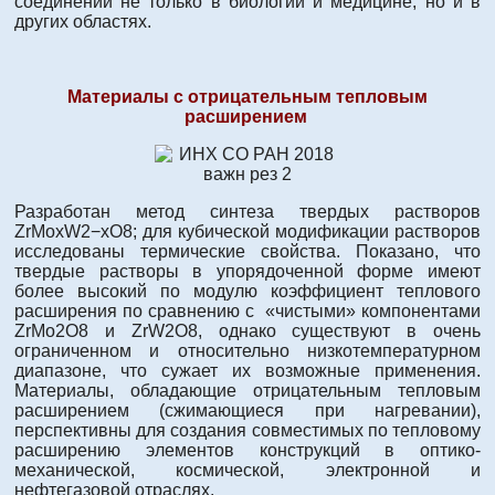
соединений не только в биологии и медицине, но и в
других областях.
Материалы с отрицательным тепловым
расширением
Разработан метод синтеза твердых растворов
ZrMoxW2−xO8; для кубической модификации растворов
исследованы термические свойства. Показано, что
твердые растворы в упорядоченной форме имеют
более высокий по модулю коэффициент теплового
расширения по сравнению с «чистыми» компонентами
ZrMo2O8 и ZrW2O8, однако существуют в очень
ограниченном и относительно низкотемпературном
диапазоне, что сужает их возможные применения.
Материалы, обладающие отрицательным тепловым
расширением (сжимающиеся при нагревании),
перспективны для создания совместимых по тепловому
расширению элементов конструкций в оптико-
механической, космической, электронной и
нефтегазовой отраслях.