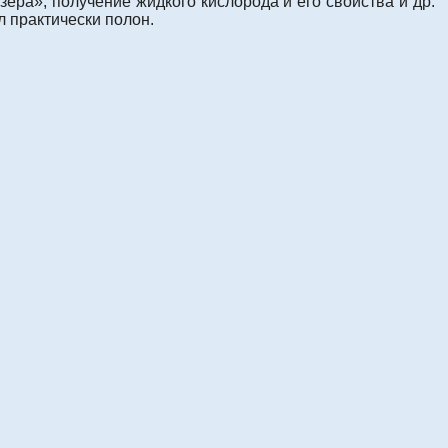
ера», получение жидкого кислорода и его свойства и др.
л практически полон.