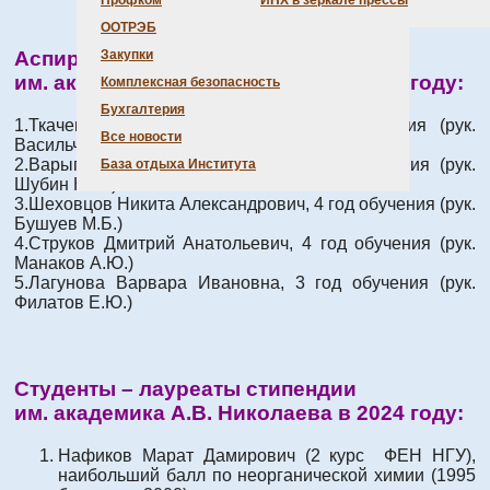
Профком
ИНХ в зеркале прессы
ООТРЭБ
Закупки
Аспиранты – лауреаты премии
им. академика А.В. Николаева в 2024 году:
Комплексная безопасность
Бухгалтерия
1.Ткаченко Павел Андреевич, 2 год обучения (рук.
Все новости
Васильченко Д.Б.)
2.Варыгин Андрей Дмитриевич, 2 год обучения (рук.
База отдыха Института
Шубин Ю.В.)
3.Шеховцов Никита Александрович, 4 год обучения (рук.
Бушуев М.Б.)
4.Струков Дмитрий Анатольевич, 4 год обучения (рук.
Манаков А.Ю.)
5.Лагунова Варвара Ивановна, 3 год обучения (рук.
Филатов Е.Ю.)
Студенты – лауреаты стипендии
им. академика А.В. Николаева в 2024 году:
Нафиков Марат Дамирович (2 курс ФЕН НГУ),
наибольший балл по неорганической химии (1995