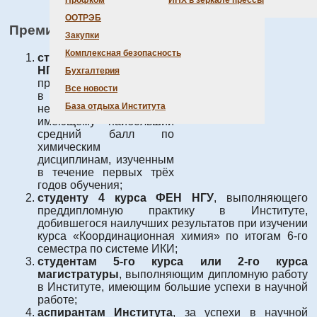
Профком
ИНХ в зеркале прессы
ООТРЭБ
Премия
Закупки
Комплексная безопасность
студенту 4 курса ФЕН
НГУ
, выполняющему
Бухгалтерия
преддипломную практику
Все новости
в Институте на кафедре
База отдыха Института
неорганической химии,
имеющему наибольший
средний балл по
химическим
дисциплинам, изученным
в течение первых трёх
годов обучения;
студенту 4 курса ФЕН НГУ
, выполняющего
преддипломную практику в Институте,
добившегося наилучших результатов при изучении
курса «Координационная химия» по итогам 6-го
семестра по системе ИКИ;
студентам 5-го курса или 2-го курса
магистратуры
, выполняющим дипломную работу
в Институте, имеющим большие успехи в научной
работе;
аспирантам Института
, за успехи в научной