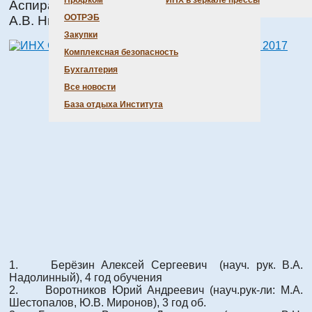
Профком
ИНХ в зеркале прессы
Аспиранты-лауреаты премии им. академика
ООТРЭБ
А.В. Николаева в 2017 году
Закупки
Комплексная безопасность
Бухгалтерия
Все новости
База отдыха Института
1. Берёзин Алексей Сергеевич (науч. рук. В.А.
Надолинный), 4 год обучения
2. Воротников Юрий Андреевич (науч.рук-ли: М.А.
Шестопалов, Ю.В. Миронов), 3 год об.