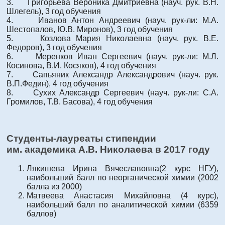
3. Григорьева Вероника Дмитриевна (науч. рук. В.Н.
Шлегель), 3 год обучения
4. Иванов Антон Андреевич (науч. рук-ли: М.А.
Шестопалов, Ю.В. Миронов), 3 год обучения
5. Козлова Мария Николаевна (науч. рук. В.Е.
Федоров), 3 год обучения
6. Меренков Иван Сергеевич (науч. рук-ли: М.Л.
Косинова, В.И. Косяков), 4 год обучения
7. Сапьяник Александр Александрович (науч. рук.
В.П.Федин), 4 год обучения
8. Сухих Александр Сергеевич (науч. рук-ли: С.А.
Громилов, Т.В. Басова), 4 год обучения
Студенты-лауреаты стипендии
им. академика А.В. Николаева в 2017 году
Лякишева Ирина Вячеславовна(2 курс НГУ),
наибольший балл по неорганической химии (2002
балла из 2000)
Матвеева Анастасия Михайловна (4 курс),
наибольший балл по аналитической химии (6359
баллов)