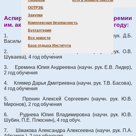
Профком
ИНХ в зеркале прессы
ООТРЭБ
Закупки
Аспиранты – лауреаты премии
Комплексная безопасность
им. академика А.В. Николаева в 2019 году:
Бухгалтерия
1. Бердюгин Семен Николаевич (научн. рук. Д.Б.
Все новости
Васильченко, С.В. Коренев), 4 год обуч.
База отдыха Института
2. Волчек Виктория Викторовна (научн. рук. О.В.
Шуваева), 4 год обучения
3. Еремина Юлия Андреевна (научн. рук. Е.В. Лидер),
2 год обучения
4. Клямер Дарья Дмитриевна (научн. рук. Т.В. Басова),
4 год обучения
5. Пронин Алексей Сергеевич (научн. рук. Ю.В.
Миронов), 2 год обучения
6. Руднева Юлия Владимировна (научн. рук. Ю.В.
Шубин, П.Е. Плюснин), 4 год обуч.
7. Шмакова Александра Алексеевна (научн. рук. П.А.
Абрамов ), 2 год обучения