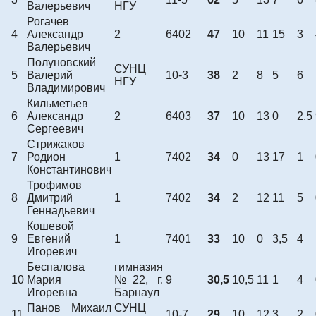
Валерьевич
НГУ
Рогачев
4
Александр
2
6402
47
10
11
15
3
Валерьевич
Полуновский
СУНЦ
5
Валерий
10-3
38
2
8
5
6
НГУ
Владимирович
Кильметьев
6
Александр
2
6403
37
10
13
0
2,5
Сергеевич
Стрижаков
7
Родион
1
7402
34
0
13
17
1
Константинович
Трофимов
8
Дмитрий
1
7402
34
2
12
11
5
Геннадьевич
Кошевой
9
Евгений
1
7401
33
10
0
3,5
4
Игоревич
Беспалова
гимназия
10
Мария
№22, г.
9
30,5
10,5
11
1
4
Игоревна
Барнаул
Панов Михаил
СУНЦ
11
10-7
29
10
12
3
2