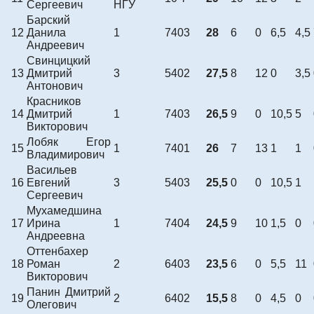
Сергеевич
НГУ
Барский
12
Данила
1
7403
28
6
0
6,5
4,5
Андреевич
Свинцицкий
13
Дмитрий
3
5402
27,5
8
12
0
3,5
Антонович
Красников
14
Дмитрий
1
7403
26,5
9
0
10,5
5
Викторович
Лобяк Егор
15
1
7401
26
7
13
1
1
Владимирович
Васильев
16
Евгений
3
5403
25,5
0
0
10,5
1
Сергеевич
Мухамедшина
17
Ирина
1
7404
24,5
9
10
1,5
0
Андреевна
Оттенбахер
18
Роман
2
6403
23,5
6
0
5,5
11
Викторович
Панин Дмитрий
19
2
6402
15,5
8
0
4,5
0
Олегович