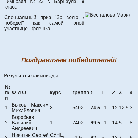
Гимназия №22 г. Барнаула, 9
класс
Специальный приз "За волю к
победе!" как самой юной
участнице - флешка
Поздравляем победителей!
Результаты олимпиады:
№
п/
Ф.И.О.
курс
группа
Σ
1
2
3
4
п
Быков Максим
1
3
5402
74,5
11
12
12,5
3
Михайлович
Воробьев
2
Василий
1
7402
69,5
11
14
5
8
Андреевич
Никитин Сергей
СУНЦ
3
11-5
62
5
13
7
6