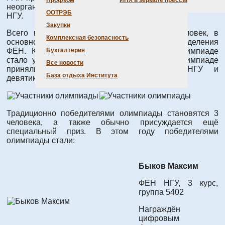
Профком
ИНХ в зеркале прессы
неорганической химии для студентов 1-3 курсов ФЕН
ООТРЭБ
НГУ.
Закупки
Всего в олимпиаде приняли участие 21 человек, в
Комплексная безопасность
основном студенты 1 курса химического отделения
ФЕН. Кроме того, доброй традицией на олимпиаде
Бухгалтерия
стало участие школьников (в этом году в олимпиаде
Все новости
приняли участие 3 учащихся СУНЦ НГУ и
База отдыха Института
девятиклассница из гимназии №22 г. Барнаула).
Традиционно победителями олимпиады становятся 3
человека, а также обычно присуждается ещё
специальный приз. В этом году победителями
олимпиады стали:
Быков Максим
ФЕН НГУ, 3 курс,
группа 5402
Награждён
цифровым