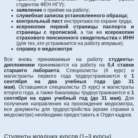
студентов ФЕН НГУ);
заявление
о приёме на работу;
служебная записка установленного образца;
контрольный лист
инструктажа по охране труда;
ксерокопии первой страницы паспорта и
страницы с пропиской
, а так же
ксерокопии
страхового пенсионного свидетельства
и
ИНН
(для тех, кто устраивается на работу
впервые
).
справку о медосмотре
Все вновь принимаемые на работу
студенты-
дипломники
принимаются на работу на
0,4 ставки
старшего лаборанта
. Специалисты (4 курс) и
магистранты первого года трудоустраиваются
с 1
сентября на два учебных года (до 31
мая)
. Оставшиеся специалисты (5 курс) и магистраты
второго года, а также бакалавры трудоустраиваются
с 1
сентября на один учебный год (до 31 мая)
. Для
получения направления на прохождение медосмотра,
все документы для трудоустройства (кроме справки о
медосмотре) необходимо предоставить в Отдел кадров.
Студенты младших курсов (1
–
3 курсы)