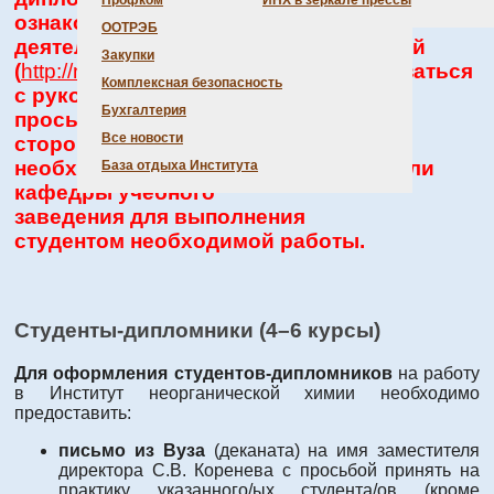
Профком
ИНХ в зеркале прессы
ознакомиться с направлениями
ООТРЭБ
деятельности научных подразделений
Закупки
(
http://niic.nsc.ru/institute/structure
) и связаться
Комплексная безопасность
с руководителями лабораторий с
Бухгалтерия
просьбой о сотрудничестве, с одной
Все новости
стороны, а с другой стороны,
необходимо направление деканата или
База отдыха Института
кафедры учебного
заведения для выполнения
студентом необходимой работы.
Студенты-дипломники (4–6 курсы)
Для оформления студентов-дипломников
на работу
в Институт неорганической химии необходимо
предоставить:
письмо из Вуза
(деканата) на имя заместителя
директора С.В. Коренева с просьбой принять на
практику указанного/ых студента/ов (кроме