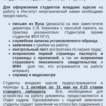
Для оформления студентов младших курсов
на
работу в Институт неорганической химии необходимо
предоставить:
письмо из Вуза
(деканата) на имя заместителя
директора С.В. Коренева с просьбой принять на
практику указанного/ых студента/ов (кроме
студентов ФЕН НГУ);
служебная записка установленного образца
;
заявление
о приёме на работу;
контрольный лист
инструктажа по охране труда;
ксерокопии первой страницы паспорта и
страницы с пропиской
, а так же
ксерокопии
страхового пенсионного свидетельства
и
ИНН
(для тех, кто устраивается на работу
впервые
).
справку о медосмотре
Студенты младших курсов трудоустраиваются в
периоды
с 1 октября по 31 мая на 0,15 ставки
старшего лаборанта
. Все, необходимые для
устройства на работу документы, предоставляются в
Отдел кадров. Одновременно с подачей заявления
студенты подают заявление на отпуск без содержания с