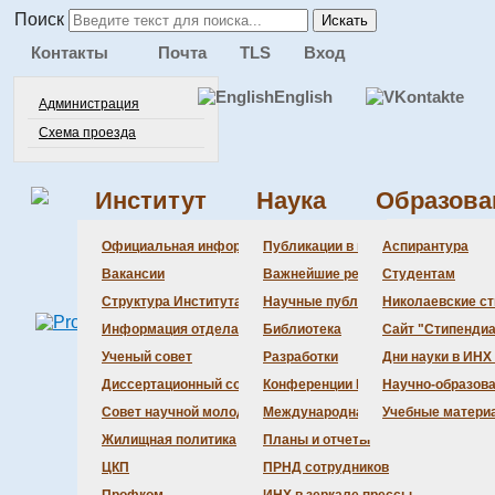
Поиск
Искать
Контакты
Почта
TLS
Вход
English
Администрация
Схема проезда
Институт
Наука
Образова
Администра
Документац
Состав сове
Состав сове
Состав СНМ
Новости нау
Официальная информация
Публикации в ведущих журналах
Аспирантура
Бланки
Повестка дн
Даты защит 
Награды
Вакансии
Важнейшие результаты
Студентам
История Инс
Информация 
Шифры спец
Структура Института
Научные публикации сотрудников
Николаевские с
Локальные а
Объявления 
Информация отдела кадров
Библиотека
Сайт "Стипендиа
Противодейс
Предварите
Ученый совет
Разработки
Дни науки в ИНХ
Диссертационный совет
Конференции Института
Научно-образов
Совет научной молодежи
Международная деятельность
Учебные матери
Жилищная политика
Планы и отчеты
ЦКП
ПРНД сотрудников