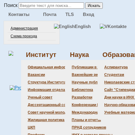
Поиск
Искать
Контакты
Почта
TLS
Вход
English
Администрация
Схема проезда
Институт
Наука
Образова
Администра
Документац
Состав сове
Состав сове
Состав СНМ
Новости нау
Официальная информация
Публикации в ведущих журналах
Аспирантура
Бланки
Повестка дн
Даты защит 
Награды
Вакансии
Важнейшие результаты
Студентам
История Инс
Информация 
Шифры спец
Структура Института
Научные публикации сотрудников
Николаевские с
Локальные а
Объявления 
Информация отдела кадров
Библиотека
Сайт "Стипендиа
Противодейс
Предварите
Ученый совет
Разработки
Дни науки в ИНХ
Диссертационный совет
Конференции Института
Научно-образов
Совет научной молодежи
Международная деятельность
Учебные матери
Жилищная политика
Планы и отчеты
ЦКП
ПРНД сотрудников